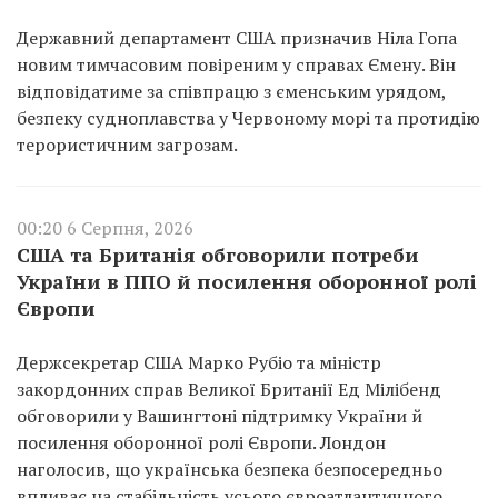
Державний департамент США призначив Ніла Гопа
новим тимчасовим повіреним у справах Ємену. Він
відповідатиме за співпрацю з єменським урядом,
безпеку судноплавства у Червоному морі та протидію
терористичним загрозам.
00:20 6 Серпня, 2026
США та Британія обговорили потреби
України в ППО й посилення оборонної ролі
Європи
Держсекретар США Марко Рубіо та міністр
закордонних справ Великої Британії Ед Мілібенд
обговорили у Вашингтоні підтримку України й
посилення оборонної ролі Європи. Лондон
наголосив, що українська безпека безпосередньо
впливає на стабільність усього євроатлантичного