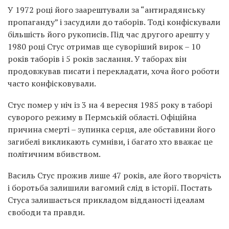
У 1972 році його заарештували за “антирадянську
пропаганду” і засудили до таборів. Тоді конфіскували
більшість його рукописів. Під час другого арешту у
1980 році Стус отримав ще суворіший вирок – 10
років таборів і 5 років заслання. У таборах він
продовжував писати і перекладати, хоча його роботи
часто конфісковували.
Стус помер у ніч із 3 на 4 вересня 1985 року в таборі
суворого режиму в Пермській області. Офіційна
причина смерті – зупинка серця, але обставини його
загибелі викликають сумніви, і багато хто вважає це
політичним вбивством.
Василь Стус прожив лише 47 років, але його творчість
і боротьба залишили вагомий слід в історії. Постать
Стуса залишається прикладом відданості ідеалам
свободи та правди.