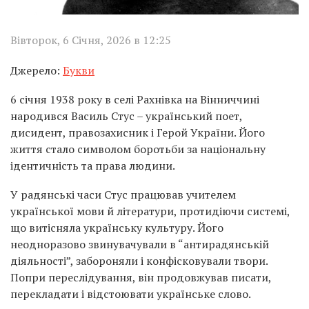
Вівторок, 6 Січня, 2026 в 12:25
Джерело:
Букви
6 січня 1938 року в селі Рахнівка на Вінниччині
народився Василь Стус – український поет,
дисидент, правозахисник і Герой України. Його
життя стало символом боротьби за національну
ідентичність та права людини.
У радянські часи Стус працював учителем
української мови й літератури, протидіючи системі,
що витісняла українську культуру. Його
неодноразово звинувачували в “антирадянській
діяльності”, забороняли і конфісковували твори.
Попри переслідування, він продовжував писати,
перекладати і відстоювати українське слово.