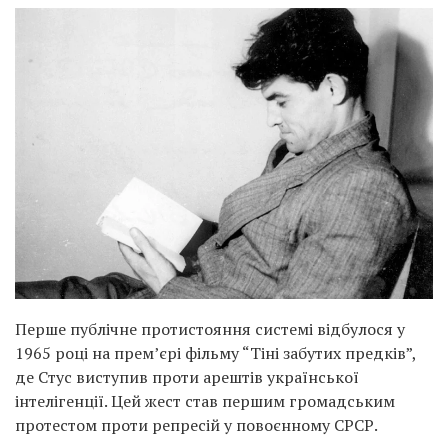
Перше публічне протистояння системі відбулося у
1965 році на прем’єрі фільму “Тіні забутих предків”,
де Стус виступив проти арештів української
інтелігенції. Цей жест став першим громадським
протестом проти репресій у повоєнному СРСР.