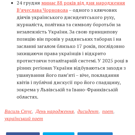
24 грудня
минає 88 років від дня народження
В’ячеслава Чорновола
– одного з ключових
діячів українського дисидентського руху,
журналіста, політика та символу боротьби за
незалежність України. За свою принципову
позицію він провів у радянських таборах і на
засланні загалом близько 17 років, послідовно
захищаючи права українців і відкрито
протистоячи тоталітарній системі. У 2025 році в
різних регіонах України відбуваються заходи з
ушанування його пам’яті – віче, покладання
квітів і публічні дискусії про його спадщину,
зокрема у Львівській та Івано-Франківській
областях.
Василь Стус
,
День народження
,
дисидент
,
поет
,
український поет