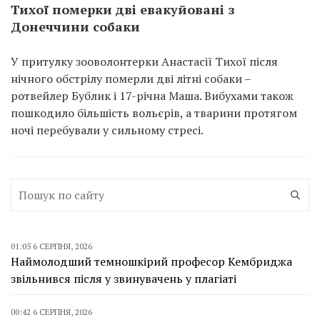
Тихої померки дві евакуйовані з
Донеччини собаки
У притулку зооволонтерки Анастасії Тихої після
нічного обстрілу померли дві літні собаки –
ротвейлер Бублик і 17-річна Маша. Вибухами також
пошкодило більшість вольєрів, а тварини протягом
ночі перебували у сильному стресі.
01:05 6 СЕРПНЯ, 2026
Наймолодший темношкірий професор Кембриджа
звільнився після у звинувачень у плагіаті
00:42 6 СЕРПНЯ, 2026