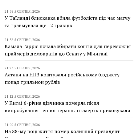
21:39 5 СЕРПНЯ, 2026
У Таїланді блискавка вбила футболіста під час матчу
та травмувала ще 12 гравців
21:36 5 СЕРПНЯ, 2026
Камала Гарріс почала збирати кошти для переможця
праймеріз демократів до Сенату у Мічигані
21:23 5 СЕРПНЯ, 2026
Аатаки на НПЗ коштували російському бюджету
понад трильйон рублів
21:12 5 СЕРПНЯ, 2026
У Китаї 6-річна дівчинка померла після
випробування генної терапії: її смерть приховували
21:09 5 СЕРПНЯ, 2026
На 88-му році життя помер колишній президент