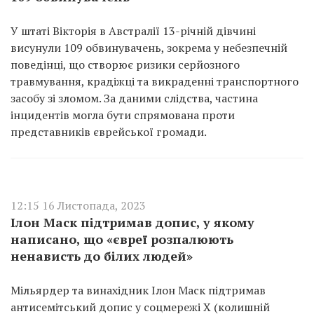
У штаті Вікторія в Австралії 13-річній дівчині
висунули 109 обвинувачень, зокрема у небезпечній
поведінці, що створює ризики серйозного
травмування, крадіжці та викраденні транспортного
засобу зі зломом. За даними слідства, частина
інцидентів могла бути спрямована проти
представників єврейської громади.
12:15 16 Листопада, 2023
Ілон Маск підтримав допис, у якому
написано, що «євреї розпалюють
ненависть до білих людей»
Мільярдер та винахідник Ілон Маск підтримав
антисемітський допис у соцмережі X (колишній