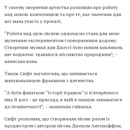
У своєму зверненні артистка розповіла про роботу
над новою композицією та про те, яке значення для
неї мала участь у проєкті.
“Робота над цією піснею одночасно стала для мене
музичним експериментом і поверненням додому.
Створення музики для Джессі було новим викликом,
але водночас здавалося абсолютно природним”, –
написала вона.
Також Свіфт наголосила, що залишається
шанувальницею франшизи з дитинства.
“А бути фанаткою “Історії іграшок” із п’ятирічного
віку й досі – це пригода, в якій я планую залишатися
до безкінечності”, – зазначила співачка.
Свіфт розповіла, що створювала пісню разом із
продюсером і автором пісень Джеком Антоноффом.