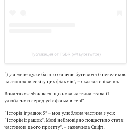
Публикация от TSBR (@taylorswiftbr)
“Для мене дуже багато означає бути хоча б невеликою
частиною всесвіту цих фільмів”, – сказала співачка.
Вона також зізналася, що нова частина стала її
улюбленою серед усіх фільмів серії.
“Історія іграшок 5” – моя улюблена частина з усіх
“Історій іграшок”. Мені неймовірно пощастило стати
частиною цього проєкту”, – зазначила Свіфт.