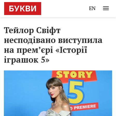
EN
Тейлор Свіфт
несподівано виступила
на прем’єрі «Історії
іграшок 5»