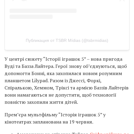
Публикация от TSBR Mídias (@tsbrmidias)
У центрі сюжету “Історії іграшок 5” – нова пригода
Вуді та Базза Лайтера. Герої знову об’єднуються, щоб
допомогти Бонні, яка захопилася новим розумним
планшетом Lilypad. Разом із Джессі, Форкі,
Спіралькою, Хеммом, Тріксі та армією Баззів Лайтерів
вони намагаються не допустити, щоб технології
повністю захопили життя дітей.
Прем’єра мультфільму “Історія іграшок 5” у
кінотеатрах запланована на 19 червня.