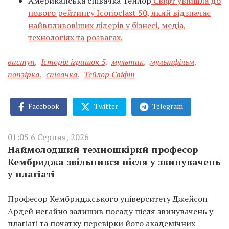
Американська співачка Тейлор
Свіфт увійшла до
нового рейтингу Iconoclast 50, який відзначає
найвпливовіших лідерів у бізнесі, медіа,
технологіях та розвагах.
виступ
,
Історія іграшок 5
,
мультик
,
мультфільм
,
попзірка
,
співачка
,
Тейлор Свіфт
Facebook
Twitter
Telegram
01:05 6 Серпня, 2026
Наймолодший темношкірий професор
Кембриджа звільнився після у звинувачень
у плагіаті
Професор Кембриджського університету Джейсон
Ардей негайно залишив посаду після звинувачень у
плагіаті та початку перевірки його академічних