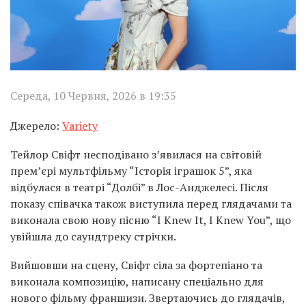
Середа, 10 Червня, 2026 в 19:35
Джерело:
Variety
Тейлор Свіфт несподівано з’явилася на світовій
прем’єрі мультфільму “Історія іграшок 5”, яка
відбулася в театрі “Долбі” в Лос-Анджелесі. Після
показу співачка також виступила перед глядачами та
виконала свою нову пісню “I Knew It, I Knew You”, що
увійшла до саундтреку стрічки.
Вийшовши на сцену, Свіфт сіла за фортепіано та
виконала композицію, написану спеціально для
нового фільму франшизи. Звертаючись до глядачів,