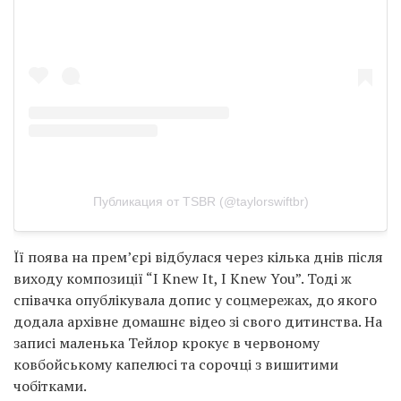
Публикация от TSBR (@taylorswiftbr)
Її поява на прем’єрі відбулася через кілька днів після
виходу композиції “I Knew It, I Knew You”. Тоді ж
співачка опублікувала допис у соцмережах, до якого
додала архівне домашнє відео зі свого дитинства. На
записі маленька Тейлор крокує в червоному
ковбойському капелюсі та сорочці з вишитими
чобітками.