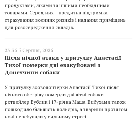
продуктами, ліками та іншими необхідними
товарами. Серед них – кредитна підтримка,
страхування воєнних ризиків і надання приміщень
для розосередження складів.
23:36 5 Серпня, 2026
Після нічної атаки у притулку Анастасії
Тихої померки дві евакуйовані з
Донеччини собаки
У притулку зооволонтерки Анастасії Тихої після
нічного обстрілу померли дві літні собаки –
ротвейлер Бублик і 17-річна Маша. Вибухами також
пошкодило більшість вольєрів, а тварини протягом
ночі перебували у сильному стресі.