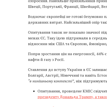
озброєння. Найбільше прихильників при
Швеції, Португалії, Франції, Швейцарії, Вел
Водночас європейці не готові безумовно п
державних витрат. Найсильніший опір такій і
Опитування також не показало значної п
межах ЄС. Таку ідею підтримали в середнь
відносини між США та Європою, ймовірно,
Попри зростання цін на енергоносії, 44%
нафти й газу з Росії.
Ставлення до вступу України в ЄС залишає
Болгарії, Австрії, Німеччині та навіть Ес
“в нинішньому контексті”
, ніж підтримують
Опитування, проведене КМІС свідчи
президенту Дональда Трампу, а тако