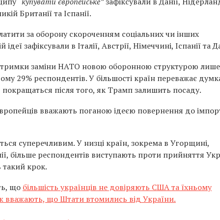
нципу
“купувати європейське”
зафіксували в Данії, Нідерлан
икій Британії та Іспанії.
латити за оборону скороченням соціальних чи інших
деї зафіксували в Італії, Австрії, Німеччині, Іспанії та Да
ідтримки заміни НАТО новою оборонною структурою лише
ому 29% респондентів. У більшості країн переважає думк
 покращаться після того, як Трамп залишить посаду.
 європейців вважають поганою ідеєю повернення до імпор
ться суперечливим. У низці країн, зокрема в Угорщині,
тонії, більше респондентів виступають проти прийняття Ук
 такий крок.
ть, що
більшість українців не довіряють США та їхньому
ж вважають, що Штати втомились від України.