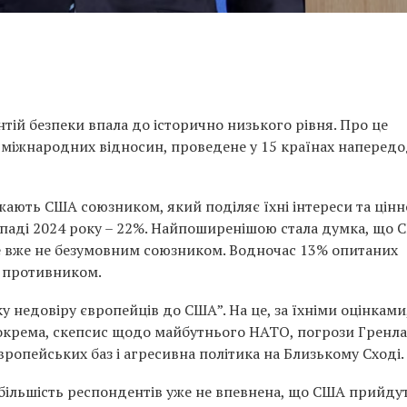
тій безпеки впала до історично низького рівня. Про це
 міжнародних відносин, проведене у 15 країнах напередо
ють США союзником, який поділяє їхні інтереси та цінно
топаді 2024 року – 22%. Найпоширенішою стала думка, що
е вже не безумовним союзником. Водночас 13% опитаних
 противником.
 недовіру європейців до США”. На це, за їхніми оцінками
Зокрема, скепсис щодо майбутнього НАТО, погрози Гренла
вропейських баз і агресивна політика на Близькому Сході.
 більшість респондентів уже не впевнена, що США прийду