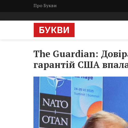
Про Букви
The Guardian: Довір
гарантій США впала