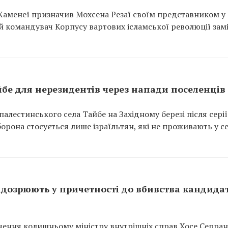
Хаменеї призначив Мохсена Резаї своїм представником у
й командувач Корпусу вартових ісламської революції зам
айбе для нерезидентів через напади поселенців
палестинського села Тайбе на Західному березі після серії
борона стосується лише ізраїльтян, які не проживають у сел
ідозрюють у причетності до вбивства кандида
ення колишньому міністру внутрішніх справ Хосе Серран