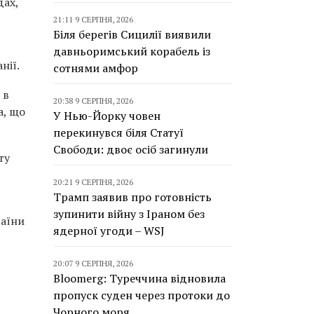
дах,
21:11 9 СЕРПНЯ, 2026
Біля берегів Сицилії виявили
давньоримський корабель із
нії.
сотнями амфор
 в
20:38 9 СЕРПНЯ, 2026
а, що
У Нью-Йорку човен
перекинувся біля Статуї
Свободи: двоє осіб загинули
ту
20:21 9 СЕРПНЯ, 2026
Трамп заявив про готовність
зупинити війну з Іраном без
раїни
ядерної угоди – WSJ
20:07 9 СЕРПНЯ, 2026
Bloomerg: Туреччина відновила
пропуск суден через протоки до
Чорного моря