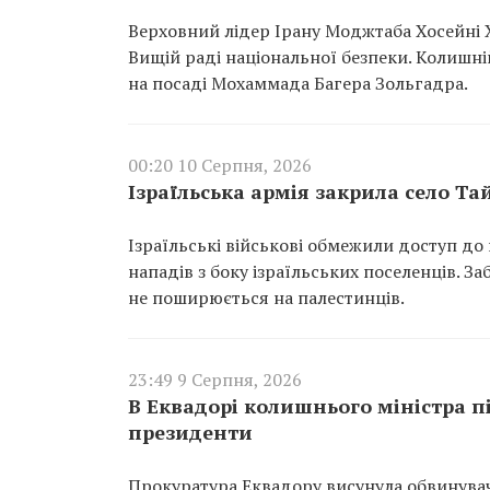
Верховний лідер Ірану Моджтаба Хосейні 
Вищій раді національної безпеки. Колишні
на посаді Мохаммада Багера Зольгадра.
00:20 10 Серпня, 2026
Ізраїльська армія закрила село Т
Ізраїльські військові обмежили доступ до 
нападів з боку ізраїльських поселенців. За
не поширюється на палестинців.
23:49 9 Серпня, 2026
В Еквадорі колишнього міністра п
президенти
Прокуратура Еквадору висунула обвинувач