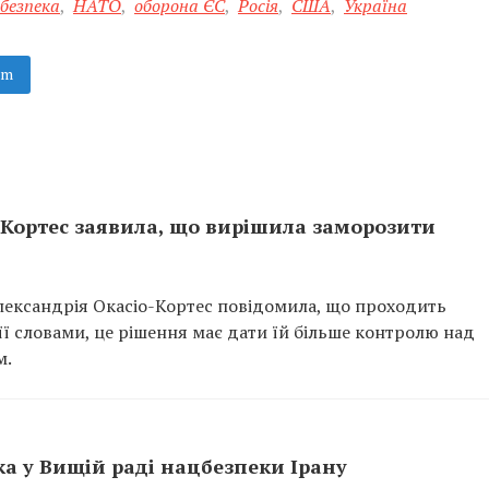
 безпека
,
НАТО
,
оборона ЄС
,
Росія
,
США
,
Україна
am
-Кортес заявила, що вирішила заморозити
лександрія Окасіо-Кортес повідомила, що проходить
ї словами, це рішення має дати їй більше контролю над
м.
а у Вищій раді нацбезпеки Ірану