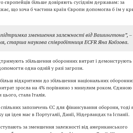
то європейців більше довіряють сусіднім державам: за
жає, що хоча б частина країн Європи допомогла б їм у кр
а підтримка зменшення залежності від Вашингтона”,
–
ня, старша наукова співробітниця ECFR Яна Кобзова.
підтримують збільшення оборонних витрат і демонструють
допомогти одна одній у разі загрози.
 більш відкритими до збільшення національних оборонни
витрат зросла на 4% порівняно з минулим роком. Єдиною
 цього, стала Італія.
спільних запозичень ЄС для фінансування оборони, тоді 
ця ідея має в Португалії, Данії, Нідерландах та Іспанії.
иступають за зменшення залежності від американського