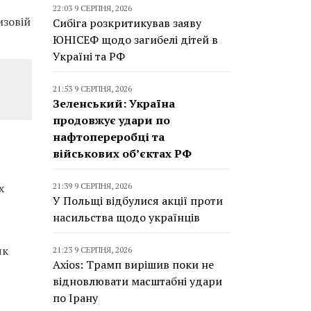
22:03 9 СЕРПНЯ, 2026
изовій
Сибіга розкритикував заяву
ЮНІСЕФ щодо загибелі дітей в
Україні та РФ
21:53 9 СЕРПНЯ, 2026
Зеленський: Україна
продовжує удари по
нафтопереробці та
військових об’єктах РФ
х
21:39 9 СЕРПНЯ, 2026
У Польщі відбулися акції проти
насильства щодо українців
як
21:23 9 СЕРПНЯ, 2026
Axios: Трамп вирішив поки не
відновлювати масштабні удари
по Ірану