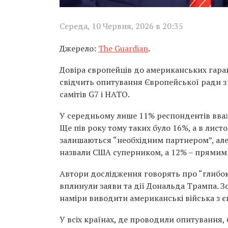
Середа, 10 Червня, 2026 в 20:35
Джерело:
The Guardian
.
Довіра європейців до американських гаран
свідчить опитування Європейської ради з
самітів G7 і НАТО.
У середньому лише 11% респондентів вважа
Ще пів року тому таких було 16%, а в лис
залишаються “необхідним партнером”, ал
назвали США суперником, а 12% – прямим
Автори дослідження говорять про “глибоку
вплинули заяви та дії Дональда Трампа. 
наміри виводити американські війська з є
У всіх країнах, де проводили опитування,