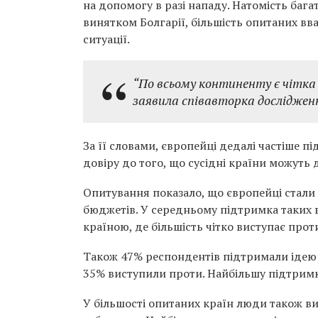
на допомогу в разі нападу. Натомість бага
винятком Болгарії, більшість опитаних вва
ситуації.
“По всьому континенту є чітк
заявила співавторка досліджен
За її словами, європейці дедалі частіше 
довіру до того, що сусідні країни можуть 
Опитування показало, що європейці стали
бюджетів. У середньому підтримка таких 
країною, де більшість чітко виступає проти
Також 47% респондентів підтримали ідею 
35% виступили проти. Найбільшу підтримку 
У більшості опитаних країн люди також в