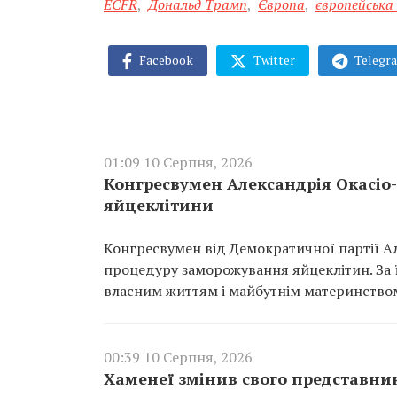
ECFR
,
Дональд Трамп
,
Європа
,
європейська
Facebook
Twitter
Telegr
01:09 10 Серпня, 2026
Конгресвумен Александрія Окасіо
яйцеклітини
Конгресвумен від Демократичної партії А
процедуру заморожування яйцеклітин. За ї
власним життям і майбутнім материнство
00:39 10 Серпня, 2026
Хаменеї змінив свого представник