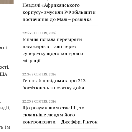
Невдачі «Африканського
корпусу» змусили РФ збільшити
постачання до Малі – розвідка
22:53 9 СЕРПНЯ, 2026
Іспанія почала перевіряти
пасажирів з Італії через
дні
суперечку щодо контролю
міграції
сті.
 США
22:34 9 СЕРПНЯ, 2026
Генштаб повідомив про 213
боєзіткнень з початку доби
,
22:23 9 СЕРПНЯ, 2026
ндії,
Що розумнішим стає ШІ, то
складніше людям його
контролювати, – Джеффрі Гінтон
ть їм