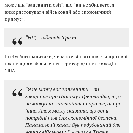
може він “запевнити світ”, що “ви не збираєтеся
використовувати військовий або економічний
примус”.
“Ні”, – відповів Трамп.
Потім його запитали, чи може він розповісти про свої
плани щодо збільшення територіальних володінь
США.
“Я не можу вас запевнити – ви
говорите про Панаму і Гренландію, ні, я
не можу вас запевнити ні про те, ні про
інше. Але я можу сказати, що вони
потрібні нам для економічної безпеки.
Панамський канал був побудований для
наших військових”, – сказав Трамп.