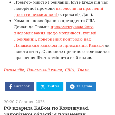
Прем’єр-міністр Гренландії Муте Егеде під час
новорічної промови
наголосив на прагненні
досягти незалежності
острова від Данії.
Команда новообраного президента США
Дональда Трампа
прокоментувала його
висловлювання щодо можливості купівлі
Гренландії, повернення контролю над
Панамським каналом та приєднання Канади
як
нового штату. Основною причиною залишається
прагнення Штатів зміцнити свій вплив.
Гренландія
,
Панамський канал
,
США
,
Трамп
Facebook
Twitter
Telegram
20:20 7 Серпня, 2026
РФ вдарила КАБом по Комишувасі
Запорізької області: є поранений