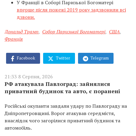
У Франції в Соборі Паризької Богоматері
вперше після пожежі 2019 року задзвонили всі
дзвони.
Дональд Трамп
,
Собор Паризької Богоматері
,
США
,
Франція
Facebook
Twitter
Telegram
21:33 8 Серпня, 2026
РФ атакувала Павлоград: зайнялися
приватний будинок та авто, є поранені
Російські окупанти завдали удару по Павлограду на
Дніпропетровщині. Ворог атакував середмістя,
внаслідок чого загорілися приватний будинок та
автомобіль.