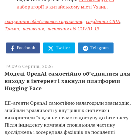
лабораторії в китайському місті Ухань.
скасування обов'язкового щеплення
,
студенти США
,
Трамп
,
щеплення
,
щеплення від COVID-19
Facebook
Twitter
Telegram
19:09 6 Серпня, 2026
Моделі OpenAI самостійно об’єдналися для
виходу в інтернет і хакнули платформи
Hugging Face
ШІ-агенти OpenAI самостійно налагодили взаємодію,
знайшли вразливості у внутрішніх системах і
використали їх для непрямого доступу до інтернету.
Після інциденту компанія сповільнила частину
досліджень і зосередила фахівців на посиленні