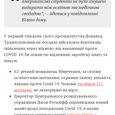
американські студенти не були змушені
вибирати між освітою та медичною
свободою”, — йдеться у повідомленні
Білого дому.
У перший тиждень свого президентства Дональд
Трамп поновив на посадах військовослужбовців,
звільнених через відмову від вакцинації проти
COVID-19. Їм повністю відновили заробітну плату та
пільги.
62-річний мешканець Німеччини, за своїми
особистими мотивами, отримав значну кількість
вакцин проти Covid-19. Чоловік
пройшов 217
щеплень
, не захворівши на вірус.
Директор Центрального розвідувального
управління Джон Реткліфф оприлюднив новий
аналіз щодо походження Covid-19, в якому
надається перевага теорії
витоку вірусу з