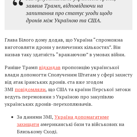
заявив Трамп, відповідаючи на
запитання про статус угоди щодо
дронів між Україною та США.
Глава Білого дому додав, що Україна “спроможна
виготовляти дрони у величезних кількостях”. Він
назвав таку здатність “вражаючою” в умовах війни.
Раніше Трамп
відкидав
пропозицію української
влади допомогти Сполученим Штатам у сфері захисту
від атак іранських дронів. єта вже згодом
ЗМІ
повідомляли
, що США та країни Перської затоки
ведуть перемовини з Україною про закупівлю
українських дронів-перехоплювачів.
За даними ЗМІ,
Україна допомагатиме
захищати
американські бази та військових на
Близькому Сході.