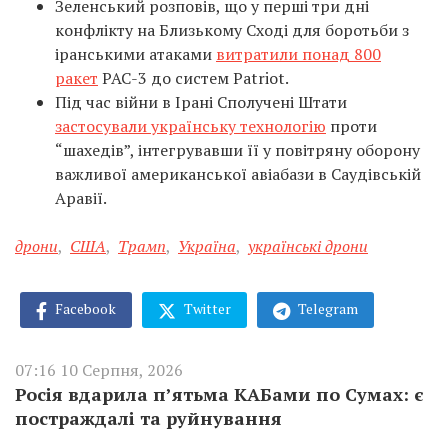
Зеленський розповів, що у перші три дні
конфлікту на Близькому Сході для боротьби з
іранськими атаками
витратили понад 800
ракет
PAC-3 до систем Patriot.
Під час війни в Ірані Сполучені Штати
застосували українську технологію
проти
“шахедів”, інтегрувавши її у повітряну оборону
важливої американської авіабази в Саудівській
Аравії.
дрони
,
США
,
Трамп
,
Україна
,
українські дрони
Facebook
Twitter
Telegram
07:16 10 Серпня, 2026
Росія вдарила п’ятьма КАБами по Сумах: є
постраждалі та руйнування