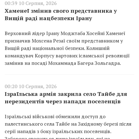
00:39 10 Серпня, 2026
Хаменеї змінив свого представника у
Вищій раді нацбезпеки Ірану
Верховний лідер Ірану Моджтаба Хосейні Хаменеї
призначив Мохсена Резаї своїм представником у
Вищій раді національної безпеки. Колишній
командувач Корпусу вартових ісламської революції
замінив на посаді Мохаммада Багера Зольгадра.
00:20 10 Серпня, 2026
Ізраїльська армія закрила село Тайбе для
нерезидентів через напади поселенців
Ізраїльські військові обмежили доступ до
палестинського села Тайбе на Західному березі після
серії нападів з боку ізраїльських поселенців.
Заборона стосується лише ізраїльтян, які не