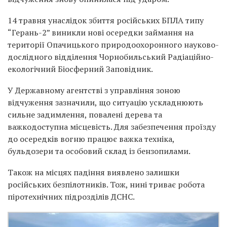
14 травня унаслідок збиття російських БПЛА типу
“Герань-2” виникли нові осередки займання на
території Опачицького природоохоронного науково-
дослідного відділення Чорнобильський Радіаційно-
екологічний Біосферний Заповідник.
У Державному агентстві з управління зоною
відчуження зазначили, що ситуацію ускладнюють
сильне задимлення, повалені дерева та
важкодоступна місцевість. Для забезпечення проїзду
до осередків вогню працює важка техніка,
бульдозери та особовий склад із бензопилами.
Також на місцях падіння виявлено залишки
російських безпілотників. Тож, нині триває робота
піротехнічних підрозділів ДСНС.