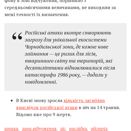
фону в зоні відчуження, порівняно з
середньомісячними величинами, не виходили за
межі точності їх визначення.
Російські атаки вкотре створюють
загрозу для унікальної екосистеми
Чорнобильської зони, де кожне нове
займання — це ризик для лісів,
тваринного світу та територій, які
десятиліттями відновлювалися після
катастрофи 1986 року, — додали у
повідомленні.
В Києві знову зросла
кількість загиблих
внаслідок російської атаки
в ніч на 14 травня.
Відомо вже про 9 жертв.
атака
,
зона відчуження
,
ліс
,
наслідки
,
обстріл
,