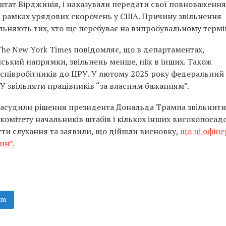
штат Вірджинія, і наказували передати свої повноваження
 в рамках урядових скорочень у США. Причину звільнення
льняють тих, хто ще перебуває на випробувальному термін
he New York Times повідомляє, що в департаментах,
ський напрямки, звільнень менше, ніж в інших. Також
х співробітників до ЦРУ. У лютому 2025 року федеральний
У звільняти працівників “за власним бажанням”.
 засудили рішення президента Дональда Трампа звільнити
омітету начальників штабів і кількох інших високопосад
сти слухання та заявили, що дійшли висновку,
що ці офіц
ин”.
am