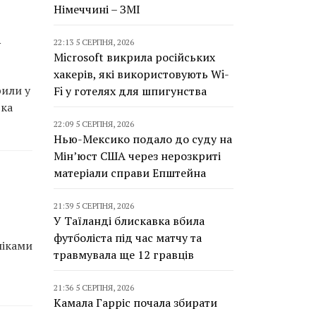
Німеччині – ЗМІ
і
22:13 5 СЕРПНЯ, 2026
Microsoft викрила російських
хакерів, які використовують Wi-
рили у
Fi у готелях для шпигунства
ька
22:09 5 СЕРПНЯ, 2026
Нью-Мексико подало до суду на
Мін’юст США через нерозкриті
матеріали справи Епштейна
21:39 5 СЕРПНЯ, 2026
У Таїланді блискавка вбила
футболіста під час матчу та
ліками
травмувала ще 12 гравців
21:36 5 СЕРПНЯ, 2026
Камала Гарріс почала збирати