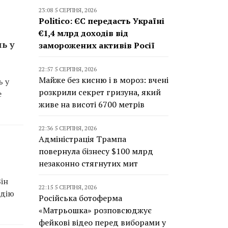
23:08 5 СЕРПНЯ, 2026
Politico: ЄС передасть Україні
€1,4 млрд доходів від
ь у
заморожених активів Росії
22:57 5 СЕРПНЯ, 2026
Майже без кисню і в мороз: вчені
ь у
розкрили секрет гризуна, який
е
живе на висоті 6700 метрів
22:36 5 СЕРПНЯ, 2026
Адміністрація Трампа
повернула бізнесу $100 млрд
незаконно стягнутих мит
ін
22:15 5 СЕРПНЯ, 2026
идію
Російська ботоферма
«Матрьошка» розповсюджує
фейкові відео перед виборами у