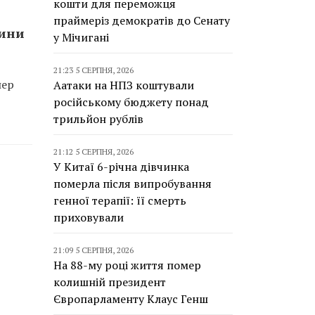
кошти для переможця
праймеріз демократів до Сенату
чини
у Мічигані
21:23 5 СЕРПНЯ, 2026
лер
Аатаки на НПЗ коштували
російському бюджету понад
трильйон рублів
21:12 5 СЕРПНЯ, 2026
У Китаї 6-річна дівчинка
померла після випробування
генної терапії: її смерть
приховували
21:09 5 СЕРПНЯ, 2026
На 88-му році життя помер
колишній президент
Європарламенту Клаус Генш