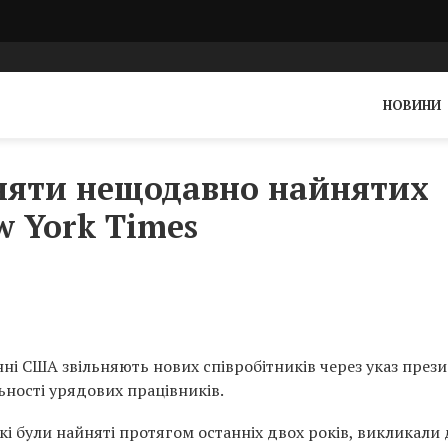
НОВИНИ
ьняти нещодавно найнятих
w York Times
ні США звільняють нових співробітників через указ през
ності урядових працівників.
кі були найняті протягом останніх двох років, викликали 