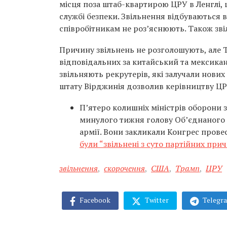
місця поза штаб-квартирою ЦРУ в Ленглі, 
службі безпеки. Звільнення відбуваються
співробітникам не роз’яснюють. Також зві
Причину звільнень не розголошують, але T
відповідальних за китайський та мексикан
звільняють рекрутерів, які залучали нови
штату Вірджинія дозволив керівництву ЦР
П’ятеро колишніх міністрів оборони
минулого тижня голову Об’єднаного к
армії. Вони закликали Конгрес прове
були “звільнені з суто партійних прич
звільнення
,
скорочення
,
США
,
Трамп
,
ЦРУ
Facebook
Twitter
Telegr