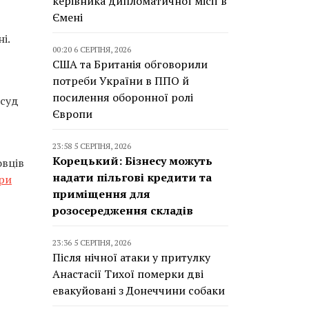
керівника дипломатичної місії в
Ємені
і.
00:20 6 СЕРПНЯ, 2026
США та Британія обговорили
потреби України в ППО й
посилення оборонної ролі
 суд
Європи
23:58 5 СЕРПНЯ, 2026
Корецький: Бізнесу можуть
овців
надати пільгові кредити та
ери
приміщення для
розосередження складів
23:36 5 СЕРПНЯ, 2026
Після нічної атаки у притулку
Анастасії Тихої померки дві
евакуйовані з Донеччини собаки