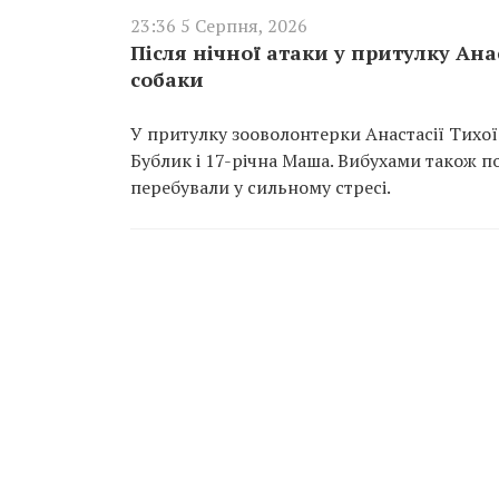
23:36 5 Серпня, 2026
Після нічної атаки у притулку Ан
собаки
У притулку зооволонтерки Анастасії Тихої 
Бублик і 17-річна Маша. Вибухами також п
перебували у сильному стресі.