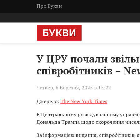
Про Букви
У ЦРУ почали звіл
співробітників – Ne
Четвер, 6 Березня, 2025 в 15:22
Джерело:
The New York Times
В Центральному розвідувальному управлін
Дональда Трампа щодо скорочення чисель
За інформацією видання, співробітників, я