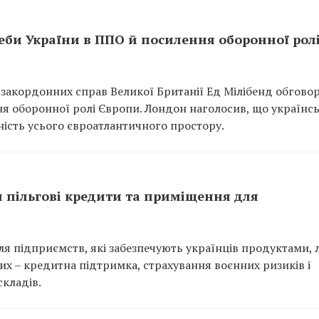
еби України в ППО й посилення оборонної рол
 закордонних справ Великої Британії Ед Мілібенд обгово
я оборонної ролі Європи. Лондон наголосив, що українс
ність усього євроатлантичного простору.
и пільгові кредити та приміщення для
я підприємств, які забезпечують українців продуктами, 
х – кредитна підтримка, страхування воєнних ризиків і
кладів.