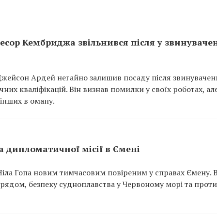
ор Кембриджа звільнився після у звинувачен
жейсон Ардей негайно залишив посаду після звинувачен
чних кваліфікацій. Він визнав помилки у своїх роботах, ал
інших в оману.
 дипломатичної місії в Ємені
ла Гопа новим тимчасовим повіреним у справах Ємену. В
урядом, безпеку судноплавства у Червоному морі та прот