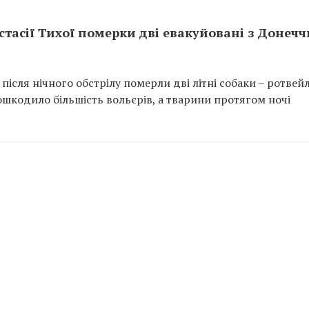
астасії Тихої померки дві евакуйовані з Донеч
після нічного обстрілу померли дві літні собаки – ротвей
ошкодило більшість вольєрів, а тварини протягом ночі