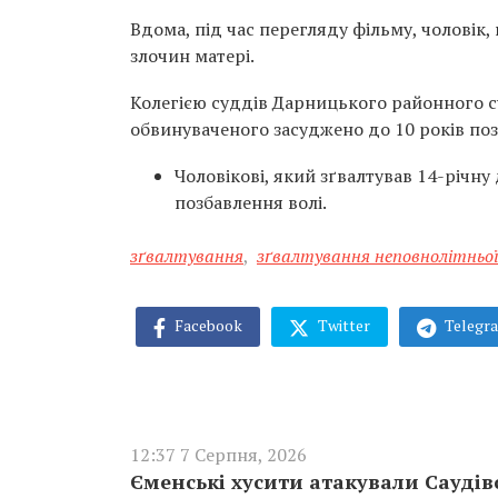
Вдома, під час перегляду фільму, чоловік,
злочин матері.
Колегією суддів Дарницького районного су
обвинуваченого засуджено до 10 років поз
Чоловікові, який зґвалтував 14-річну
позбавлення волі.
зґвалтування
,
зґвалтування неповнолітньо
Facebook
Twitter
Telegr
12:37 7 Серпня, 2026
Єменські хусити атакували Саудів