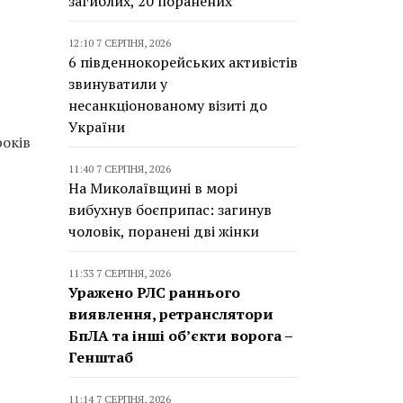
загиблих, 20 поранених
12:10 7 СЕРПНЯ, 2026
6 південнокорейських активістів
звинуватили у
несанкціонованому візиті до
України
років
11:40 7 СЕРПНЯ, 2026
На Миколаївщині в морі
вибухнув боєприпас: загинув
чоловік, поранені дві жінки
11:33 7 СЕРПНЯ, 2026
Уражено РЛС раннього
виявлення, ретранслятори
БпЛА та інші об’єкти ворога –
Генштаб
11:14 7 СЕРПНЯ, 2026