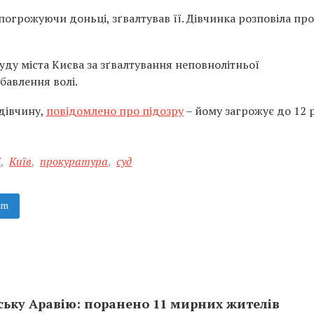
 погрожуючи доньці, зґвалтував її. Дівчинка розповіла про
ду міста Києва за зґвалтування неповнолітньої
бавлення волі.
 дівчину,
повідомлено про підозру
– йому загрожує до 12 
ї
,
Київ
,
прокуратура
,
суд
am
ську Аравію: поранено 11 мирних жителів