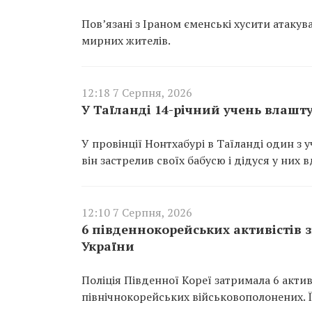
Пов’язані з Іраном єменські хусити атакув
мирних жителів.
12:18 7 Серпня, 2026
У Таїланді 14-річний учень влашту
У провінції Нонтхабурі в Таїланді один з у
він застрелив своїх бабусю і дідуся у них 
12:10 7 Серпня, 2026
6 південнокорейських активістів 
України
Поліція Південної Кореї затримала 6 актив
північнокорейських військовополонених. 