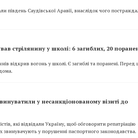
али південь Саудівської Аравії, внаслідок чого постражда
вав стрілянину у школі: 6 загиблих, 20 поране
чнів відкрив вогонь у школі. Є загиблі та поранені. Перед
вдома.
звинуватили у несанкціонованому візиті до
істів, які відвідали Україну, щоб обговорити репатріацію
Їх звинувачують у порушенні паспортного законодавства.