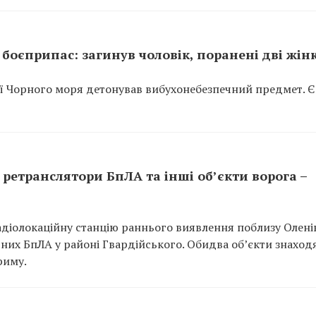
боєприпас: загинув чоловік, поранені дві жін
ії Чорного моря детонував вибухонебезпечний предмет. Є
ретранслятори БпЛА та інші об’єкти ворога –
адіолокаційну станцію раннього виявлення поблизу Оленів
арних БпЛА у районі Гвардійського. Обидва об’єкти знаход
риму.