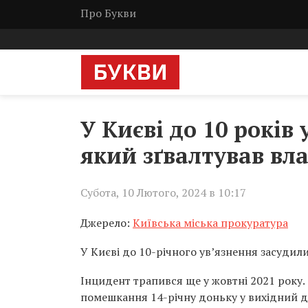
Про Букви
У Києві до 10 років
який зґвалтував вл
Субота, 10 Лютого, 2024 в 10:17
Джерело:
Київська міська прокуратура
У Києві до 10-річного ув’язнення засудил
Інцидент трапився ще у жовтні 2021 року.
помешкання 14-річну доньку у вихідний д