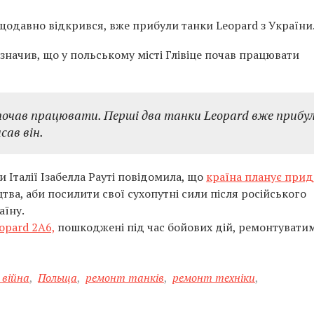
щодавно відкрився, вже прибули танки Leopard з України
начив, що у польському місті Глівіце почав працювати
зпочав працювати. Перші два танки Leopard вже прибул
сав він.
 Італії Ізабелла Рауті повідомила, що
країна планує прид
ва, аби посилити свої сухопутні сили після російського
аїну.
opard 2A6,
пошкоджені під час бойових дій, ремонтуватим
війна
,
Польща
,
ремонт танків
,
ремонт техніки
,