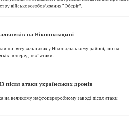
тру військовозобов’язаних “Оберіг”.
вальників на Нікопольщині
или по рятувальниках у Нікопольському районі, що на
ідків попередньої атаки.
ПЗ після атаки українських дронів
ежа на великому нафтопереробному заводі після атаки