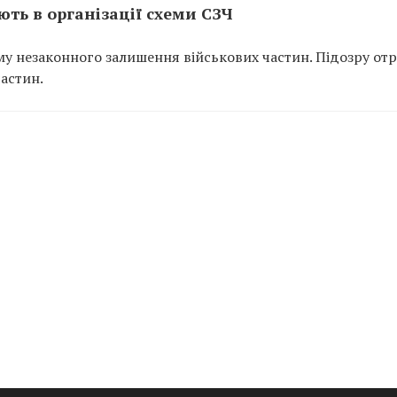
ть в організації схеми СЗЧ
у незаконного залишення військових частин. Підозру от
частин.