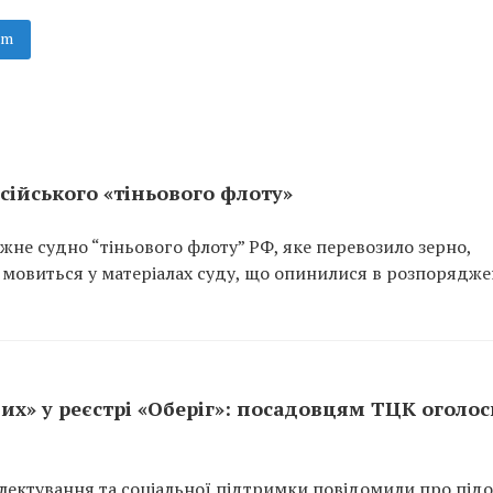
am
сійського «тіньового флоту»
не судно “тіньового флоту” РФ, яке перевозило зерно,
 мовиться у матеріалах суду, що опинилися в розпорядже
их» у реєстрі «Оберіг»: посадовцям ТЦК оголо
ектування та соціальної підтримки повідомили про підо