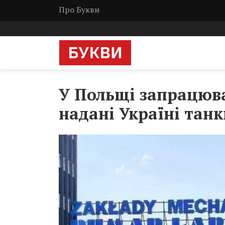
Про Букви
У Польщі запрацюва
надані Україні танк