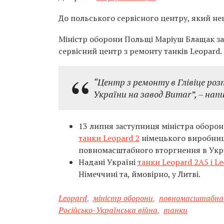
До польського сервісного центру, який не
Міністр оборони Польщі Маріуш Блащак заз
сервісний центр з ремонту танків Leopard.
“Центр з ремонту в Глівіце ро
України на завод Bumar”, – напи
13 липня заступниця міністра оборони
танки Leopard 2
німецького виробницт
повномасштабного вторгнення в Укр
Надані Україні
танки Leopard 2A5 і Le
Німеччині та, ймовірно, у Литві.
Leopard
,
міністр оборони
,
повномасштабна 
Російсько-Українська війна
,
танки