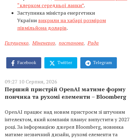
“клерком середньої ланки”
.
Заступника міністра енергетики
України
викрили на хабарі розміром
півмільйона доларів
.
Галущенко
,
Міненерго
,
постанова
,
Рада
Facebook
Twitter
Telegram
09:27 10 Серпня, 2026
Перший пристрій OpenAI матиме форму
пончика та рухомі елементи – Bloomberg
OpenAI працює над новим пристроєм зі штучним
інтелектом, який компанія планує випустити у 2027
році. За інформацією джерел Bloomberg, новинка
матиме незвичний дизайн, рухомі елементи та