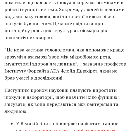
помітили, що кількість інокулів корелює зі змінами в
роботі імунної системи. Зокрема, у людей із певними
видами раку голови, шиї та товстої кишки рівень
інокулів був нижчим. Це може свідчити про
потенційну роль цих структур як біомаркерів
онкологічних хвороб.
“Це нова частина головоломки, яка допоможе краще
зрозуміти взаємозв’язок між мікробіомом рота,
імунітетом і здоров’ям людини”, – зазначив професор
Інституту Форсайта ADA Флойд Дьюхірст, який не
брав участі в дослідженні.
Наступним кроком науковці планують виростити
інокули в лабораторії, щоб вивчити їхню функцію і
з’ясувати, як вони передаються між бактеріями та
людиною.
У Великій Британії вперше пацієнтам з апное
сну
встановили імплант, який за допомогою