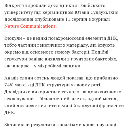
Відкриття зробили дослідники з Токійського
університету під керівництвом Ютаки Судзукі. Їхнє
дослідження опубліковане 11 серпня в журналі
Nature Communications.
Інокули – це великі позахромосомні елементи ДНК,
тобто частини генетичного матеріалу, які існують
окремо від основного геному бактерії. Подібні
структури раніше виявляли в ґрунтових бактеріях,
але вперше – у мікробіомі людини.
Аналіз слини сотень людей показав, що приблизно
74% мають ці ДНК-структури у своєму роті.
Дослідники використали технологію довгочитаного
секвенування – більш точний, але складний метод,
який дозволяє виявити великі й заплутані фрагменти
ДНК.
Зіставивши результати з аналізами крові, науковці