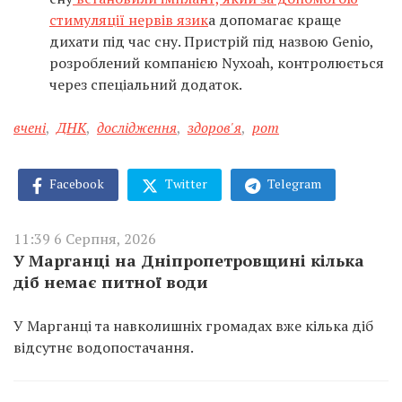
стимуляції нервів язик
а допомагає краще
дихати під час сну. Пристрій під назвою Genio,
розроблений компанією Nyxoah, контролюється
через спеціальний додаток.
вчені
,
ДНК
,
дослідження
,
здоров'я
,
рот
Facebook
Twitter
Telegram
11:39 6 Серпня, 2026
У Марганці на Дніпропетровщині кілька
діб немає питної води
У Марганці та навколишніх громадах вже кілька діб
відсутнє водопостачання.