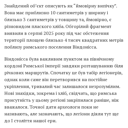
Знайдений об’єкт описують як “ймовірну випічку”.
Вона має приблизно 10 сантиметрів у ширину і
близько 3 сантиметрів у товщину та, ймовірно, є
різновидом плаского хліба. Обгорілий фрагмент
виявили в серпні 2025 року під час обстеження
території площею близько 4 тисяч квадратних метрів
поблизу римського поселення Віндонісса.
Віндонісса була важливим пунктом на північному
кордоні Римської імперії завдяки розташуванню біля
річкових маршрутів. Спочатку це був табір легіонерів,
однак коли саме він перетворився на постійне
укріплення, тривалий час залишалося незрозумілим.
Нові знахідки, зокрема і хліб, свідчать, що римська
присутність у цьому регіоні закріпилася раніше, ніж
вважалося. Точної дати археологи поки не
називають, але зазначають, що легіони діяли тут ще
до I століття нашої ери.