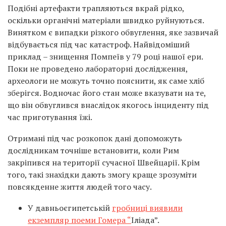
Подібні артефакти трапляються вкрай рідко,
оскільки органічні матеріали швидко руйнуються.
Винятком є випадки різкого обвуглення, яке зазвичай
відбувається під час катастроф. Найвідоміший
приклад – знищення Помпеїв у 79 році нашої ери.
Поки не проведено лабораторні дослідження,
археологи не можуть точно пояснити, як саме хліб
зберігся. Водночас його стан може вказувати на те,
що він обвуглився внаслідок якогось інциденту під
час приготування їжі.
Отримані під час розкопок дані допоможуть
дослідникам точніше встановити, коли Рим
закріпився на території сучасної Швейцарії. Крім
того, такі знахідки дають змогу краще зрозуміти
повсякденне життя людей того часу.
У давньоєгипетській
гробниці виявили
екземпляр поеми Гомера “
Іліада”.