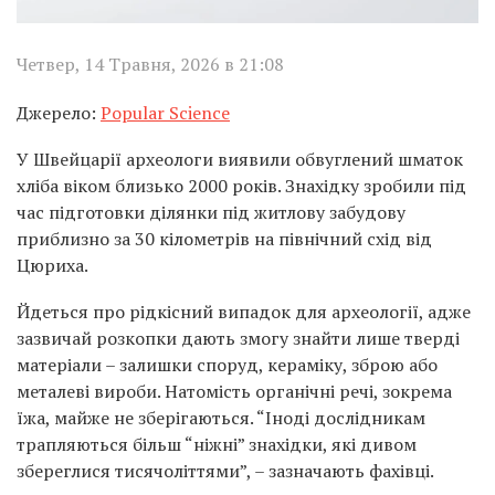
Четвер, 14 Травня, 2026 в 21:08
Джерело:
Popular Science
У Швейцарії археологи виявили обвуглений шматок
хліба віком близько 2000 років. Знахідку зробили під
час підготовки ділянки під житлову забудову
приблизно за 30 кілометрів на північний схід від
Цюриха.
Йдеться про рідкісний випадок для археології, адже
зазвичай розкопки дають змогу знайти лише тверді
матеріали – залишки споруд, кераміку, зброю або
металеві вироби. Натомість органічні речі, зокрема
їжа, майже не зберігаються. “Іноді дослідникам
трапляються більш “ніжні” знахідки, які дивом
збереглися тисячоліттями”, – зазначають фахівці.