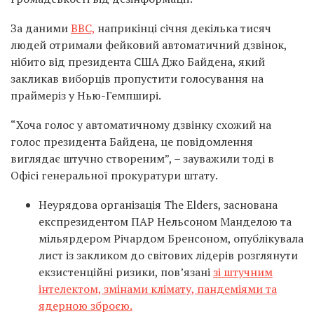
За даними
BBC,
наприкінці січня декілька тисяч
людей отримали фейковий автоматичний дзвінок,
нібито від президента США Джо Байдена, який
закликав виборців пропустити голосування на
праймеріз у Нью-Гемпширі.
“Хоча голос у автоматичному дзвінку схожий на
голос президента Байдена, це повідомлення
виглядає штучно створеним”, – зауважили тоді в
Офісі генеральної прокуратури штату.
Неурядова організація The Elders, заснована
експрезидентом ПАР Нельсоном Манделою та
мільярдером Річардом Бренсоном, опублікувала
лист із закликом до світових лідерів розглянути
екзистенційні ризики, пов’язані
зі штучним
інтелектом, змінами клімату, пандеміями та
ядерною зброєю.