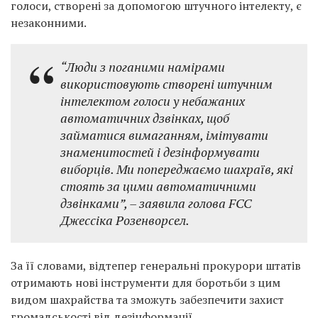
голоси, створені за допомогою штучного інтелекту, є
незаконними.
“Люди з поганими намірами
використовують створені штучним
інтелектом голоси у небажаних
автоматичних дзвінках, щоб
займатися вимаганням, імітувати
знаменитостей і дезінформувати
виборців. Ми попереджаємо шахраїв, які
стоять за цими автоматичними
дзвінками”, – заявила голова FCC
Джессіка Розенворсел.
За її словами, відтепер генеральні прокурори штатів
отримають нові інструменти для боротьби з цим
видом шахрайства та зможуть забезпечити захист
громадськості від дезінформації.