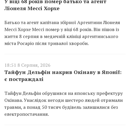
У віці 68 років помер батько та агент
Ліонеля Мессі Хорхе
Батько та агент капітана збірної Аргентини Ліонеля
Мессі Хорхе Мессі помер у віці 68 років. Він пішов із
життя 8 серпня в медичній клініці аргентинського
міста Росаріо після тривалої хвороби.
18:51 8 Серпня, 2026
Тайфун Дельфін накрив Окінаву в Японії:
є постраждалі
Тайфун Дельфін обрушився на японську префектуру
Окінава. Унаслідок негоди шестеро людей отримали
травми, а понад 50 тисяч будівель залишилися без
електропостачання.