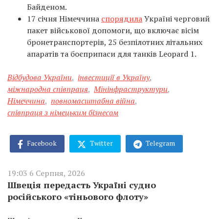
Байденом.
17 січня Німеччина
спорядила
Україні черговий
пакет військової допомоги, що включає вісім
бронетранспортерів, 25 безпілотних літальних
апаратів та боєприпаси для танків Leopard 1.
Відбудова України
,
інвестиції в Україну
,
міжнародна співпраця
,
Мінінфраструктури
,
Німеччина
,
повномасштабна війна
,
співпраця з німецьким бізнесом
Facebook
Twitter
Telegram
19:03 6 Серпня, 2026
Швеція передасть Україні судно
російського «тіньового флоту»