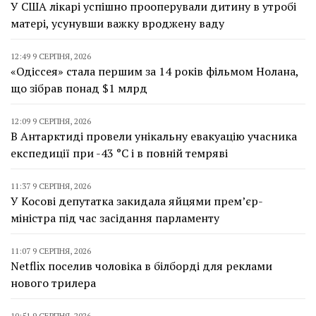
У США лікарі успішно прооперували дитину в утробі
матері, усунувши важку вроджену ваду
12:49 9 СЕРПНЯ, 2026
«Одіссея» стала першим за 14 років фільмом Нолана,
що зібрав понад $1 млрд
12:09 9 СЕРПНЯ, 2026
В Антарктиді провели унікальну евакуацію учасника
експедиції при -43 °C і в повній темряві
11:37 9 СЕРПНЯ, 2026
У Косові депутатка закидала яйцями прем’єр-
міністра під час засідання парламенту
11:07 9 СЕРПНЯ, 2026
Netflix поселив чоловіка в білборді для реклами
нового трилера
10:51 9 СЕРПНЯ, 2026