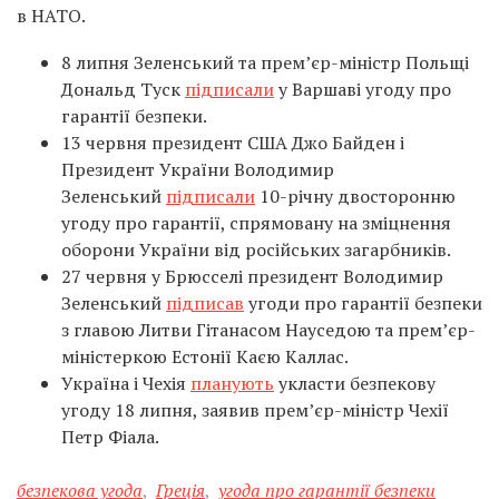
в НАТО.
8 липня Зеленський та прем’єр-міністр Польщі
Дональд Туск
підписали
у Варшаві угоду про
гарантії безпеки.
13 червня президент США Джо Байден і
Президент України Володимир
Зеленський
підписали
10-річну двосторонню
угоду про гарантії, спрямовану на зміцнення
оборони України від російських загарбників.
27 червня у Брюсселі президент Володимир
Зеленський
підписав
угоди про гарантії безпеки
з главою Литви Гітанасом Науседою та прем’єр-
міністеркою Естонії Каєю Каллас.
Україна і Чехія
планують
укласти безпекову
угоду 18 липня, заявив прем’єр-міністр Чехії
Петр Фіала.
безпекова угода
,
Греція
,
угода про гарантії безпеки