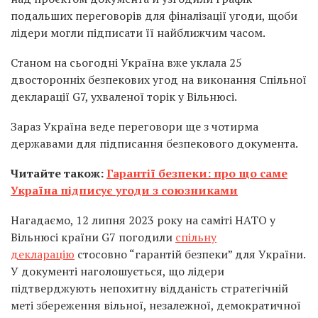
подальших переговорів для фіналізації угоди, щоби
лідери могли підписати її найближчим часом.
Станом на сьогодні Україна вже уклала 25
двосторонніх безпекових угод на виконання Спільної
декларації G7, ухваленої торік у Вільнюсі.
Зараз Україна веде переговори ще з чотирма
державами для підписання безпекового документа.
Читайте також:
Гарантії безпеки: про що саме
Україна підписує угоди з союзниками
Нагадаємо, 12 липня 2023 року на саміті НАТО у
Вільнюсі країни G7 погодили
спільну
декларацію
стосовно “гарантій безпеки” для України.
У документі наголошується, що лідери
підтверджують непохитну відданість стратегічній
меті збереження вільної, незалежної, демократичної