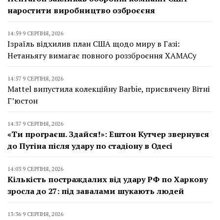
наростити виробництво озброєєня
14:59 9 СЕРПНЯ, 2026
Ізраїль відхилив план США щодо миру в Газі:
Нетаньягу вимагає повного роззброєння ХАМАСу
14:57 9 СЕРПНЯ, 2026
Mattel випустила колекційну Barbie, присвячену Вітні
Г’юстон
14:37 9 СЕРПНЯ, 2026
«Ти програєш. Здайся!»: Ештон Кутчер звернувся
до Путіна після удару по стадіону в Одесі
14:03 9 СЕРПНЯ, 2026
Кількість постраждалих від удару РФ по Харкову
зросла до 27: під завалами шукають людей
13:36 9 СЕРПНЯ, 2026