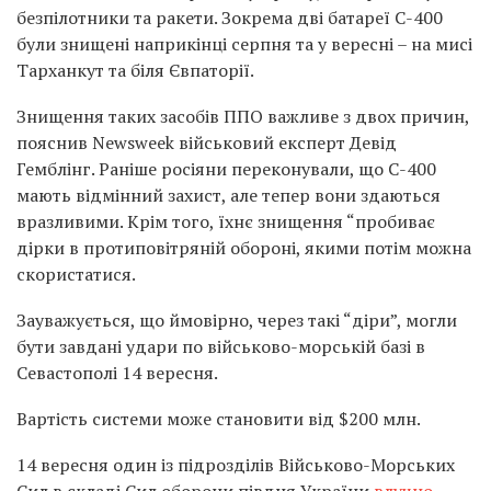
безпілотники та ракети. Зокрема дві батареї С-400
були знищені наприкінці серпня та у вересні – на мисі
Тарханкут та біля Євпаторії.
Знищення таких засобів ППО важливе з двох причин,
пояснив Newsweek військовий експерт Девід
Гемблінг. Раніше росіяни переконували, що С-400
мають відмінний захист, але тепер вони здаються
вразливими. Крім того, їхнє знищення “пробиває
дірки в протиповітряній обороні, якими потім можна
скористатися.
Зауважується, що ймовірно, через такі “діри”, могли
бути завдані удари по військово-морській базі в
Севастополі 14 вересня.
Вартість системи може становити від $200 млн.
14 вересня один із підрозділів Військово-Морських