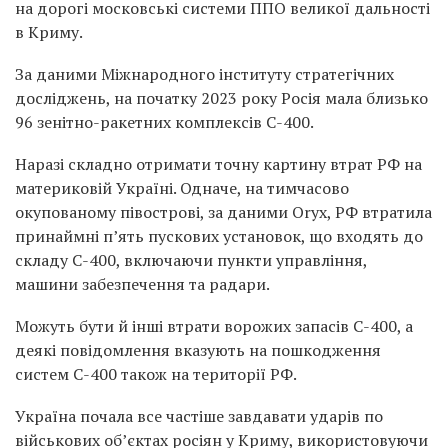
на дорогі московські системи ППО великої дальності
в Криму.
За даними Міжнародного інституту стратегічних
досліджень, на початку 2023 року Росія мала близько
96 зенітно-ракетних комплексів С-400.
Наразі складно отримати точну картину втрат РФ на
материковій Україні. Одначе, на тимчасово
окупованому півострові, за даними Oryx, РФ втратила
принаймні п’ять пускових установок, що входять до
складу С-400, включаючи пункти управління,
машини забезпечення та радари.
Можуть бути й інші втрати ворожих запасів С-400, а
деякі повідомлення вказують на пошкодження
систем С-400 також на території РФ.
Україна почала все частіше завдавати ударів по
військових об’єктах росіян у Криму, використовуючи