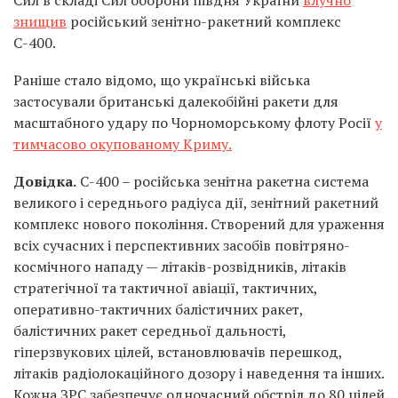
Сил в складі Сил оборони півдня України
влучно
знищив
російський зенітно-ракетний комплекс
С-400.
Раніше стало відомо, що українські війська
застосували британські далекобійні ракети для
масштабного удару по Чорноморському флоту Росії
у
тимчасово окупованому Криму.
Довідка.
С-400 – російська зенітна ракетна система
великого і середнього радіуса дії, зенітний ракетний
комплекс нового покоління. Створений для ураження
всіх сучасних і перспективних засобів повітряно-
космічного нападу — літаків-розвідників, літаків
стратегічної та тактичної авіації, тактичних,
оперативно-тактичних балістичних ракет,
балістичних ракет середньої дальності,
гіперзвукових цілей, встановлювачів перешкод,
літаків радіолокаційного дозору і наведення та інших.
Кожна ЗРС забезпечує одночасний обстріл до 80 цілей