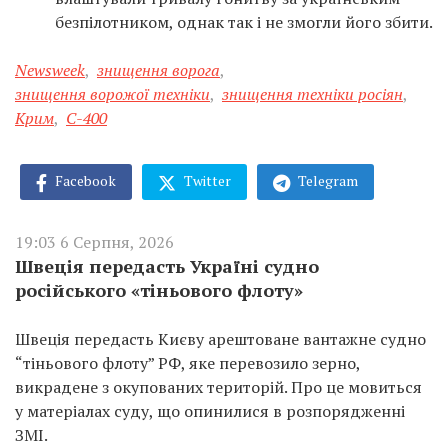
безпілотником, однак так і не змогли його збити.
Newsweek
,
знищення ворога
,
знищення ворожої техніки
,
знищення техніки росіян
,
Крим
,
С-400
Facebook
Twitter
Telegram
19:03 6 Серпня, 2026
Швеція передасть Україні судно
російського «тіньового флоту»
Швеція передасть Києву арештоване вантажне судно
“тіньового флоту” РФ, яке перевозило зерно,
викрадене з окупованих територій. Про це мовиться
у матеріалах суду, що опинилися в розпорядженні
ЗМІ.