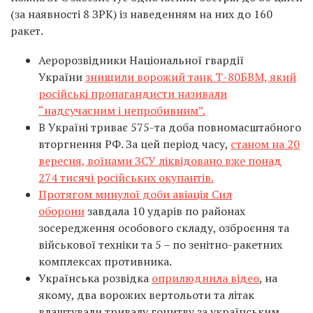
(за наявності 8 ЗРК) із наведенням на них до 160
ракет.
Аеророзвідники Національної гвардії
України
знищили ворожий танк Т-80БВМ, який
російські пропагандисти називали
“надсучасним і непробивним”.
В Україні триває 575-та доба повномасштабного
вторгнення РФ. За цей період часу,
станом на 20
вересня, воїнами ЗСУ ліквідовано вже понад
274 тисячі російських окупантів.
​​Протягом минулої доби авіація Сил
оборони
завдала 10 ударів по районах
зосередження особового складу, озброєння та
військової техніки та 5 – по зенітно-ракетних
комплексах противника.
Українська розвідка
оприлюднила відео
, на
якому, два ворожих вертольоти та літак
влаштували тривалу гонитву за українським