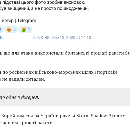
, що для атаки використали британські крилаті ракети S
по російських військово-морських цілях і портовій
е не надали деталей.
ло одне з джерел.
а Збройним силам України ракети Storm Shadow. Згодом
ськовим крилаті ракети.