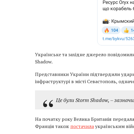
Українське та західне джерело повідомили
Shadow.
Представники України підтвердили удари 
інфраструктурі в місті Севастополь, однач
Це були Storm Shadow, – зазначи
На початку року Велика Британія передал
Франція також
постачила
українським вій