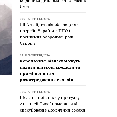
керівника дипломатичної місії в
Ємені
00:20 6 СЕРПНЯ, 2026
США та Британія обговорили
потреби України в ППО й
посилення оборонної ролі
Європи
23:58 5 СЕРПНЯ, 2026
Корецький: Бізнесу можуть
надати пільгові кредити та
приміщення для
розосередження складів
23:36 5 СЕРПНЯ, 2026
Після нічної атаки у притулку
Анастасії Тихої померки дві
евакуйовані з Донеччини собаки