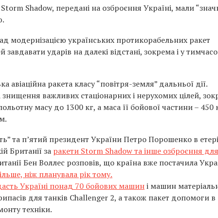
 Storm Shadow, передані на озброєння Україні, мали “зна
ю.
над модернізацією українських протикорабельних ракет
завдавати ударів на далекі відстані, зокрема і у тимчас
а авіаційна ракета класу “повітря-земля” дальньої дії.
знищення важливих стаціонарних і нерухомих цілей, зок
ольотну масу до 1300 кг, а маса її бойової частини – 450 к
м.
сть” та п’ятий президент України Петро Порошенко в етер
ій Британії за
ракети Storm Shadow та інше озброєння для
итанії Бен Воллес розповів, що країна вже постачила Укра
ільше, ніж планувала рік тому.
дасть Україні понад 70 бойових машин
і машин матеріаль
рипасів для танків Challenger 2, а також пакет допомоги в
монту техніки.