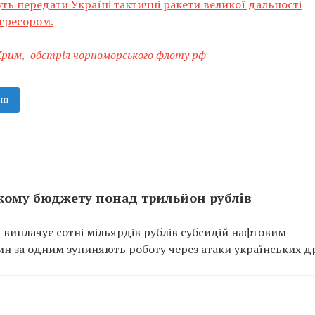
ь передати Україні тактичні ракети великої дальності
гресором.
Крим
,
обстріл чорноморського флоту рф
am
кому бюджету понад трильйон рублів
 виплачує сотні мільярдів рублів субсидій нафтовим
ин за одним зупиняють роботу через атаки українських др