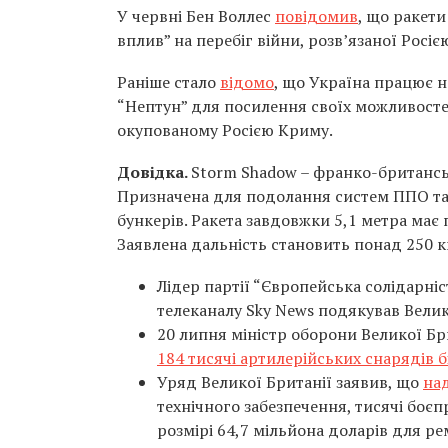
У червні Бен Воллес
повідомив
, що ракети
вплив” на перебіг війни, розв’язаної Росіє
Раніше стало
відомо
, що Україна працює 
“Нептун” для посилення своїх можливостей 
окупованому Росією Криму.
Довідка.
Storm Shadow – франко-британськ
Призначена для подолання систем ППО та 
бункерів. Ракета завдовжки 5,1 метра має п
Заявлена дальність становить понад 250 к
Лідер партії “Європейська солідарні
телеканалу Sky News подякував Велик
20 липня міністр оборони Великої Бр
184 тисячі артилерійських снарядів б
Уряд Великої Британії заявив, що
на
технічного забезпечення, тисячі боєп
розмірі 64,7 мільйона доларів для ре