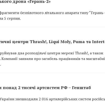
кого дрона «Герань-2»
рагменти безпілотного літального апарата типу “Герань-
а 5 серпня.
ичні центри Thrash!, Liqui Moly, Puma та Inter
руйнував два розподільчі центри мережі Thrash!, а також
p. Компанії заявили про загибель працівників та масштабні
.
 понад 2 тисячі артсистем РФ – Генштаб
України знешкодили 2 016 артилерійських систем російс