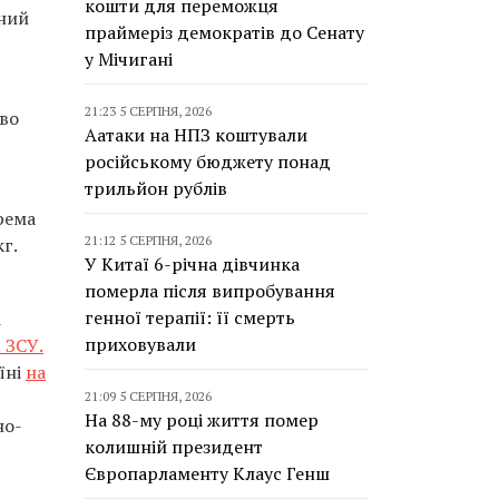
кошти для переможця
чний
праймеріз демократів до Сенату
у Мічигані
21:23 5 СЕРПНЯ, 2026
ово
Аатаки на НПЗ коштували
російському бюджету понад
трильйон рублів
рема
21:12 5 СЕРПНЯ, 2026
г.
У Китаї 6-річна дівчинка
померла після випробування
генної терапії: її смерть
і
приховували
 ЗСУ.
їні
на
21:09 5 СЕРПНЯ, 2026
На 88-му році життя помер
но-
колишній президент
Європарламенту Клаус Генш