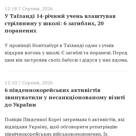
12:18 7 Серпня, 2026
У Таїланді 14-річний учень влаштував
стрілянину у школі: 6 загиблих, 20
поранених
У провінції Нонтхабурі в Таїланді один з учнів
відкрив вогонь у школі. Є загиблі та поранені. Перед
цим він застрелив своїх бабусю і дідуся у них вдома.
12:10 7 Серпня, 2026
6 південнокорейських активістів
звинуватили у несанкціонованому візиті
до України
Поліція Південної Кореї затримала 6 активістів, які
відвідали Україну, щоб обговорити репатріацію
північнокорейських військовополонених. Їх