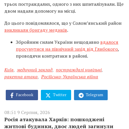
трьох постраждалих, одного з них шпиталізували. Ще
двом надали допомогу на місці.
До цього повідомлялося, що у Соломʼянський район
викликали бригаду медиків
.
Збройним силам України нещодавно
вдалося
просунутися на північний захід від Глибокого
,
проводячи контратаки в районі.
Київ
,
медичний заклад
,
постраждалі цивільні
,
ракетна атака
,
Російсько-Українська війна
Facebook
Twitter
Telegram
08:51 9 Серпня, 2026
Росія атакувала Харків: пошкоджені
житлові будинки, двоє людей загинули