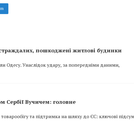
am
постраждалих, пошкоджені житлові будинки
вали Одесу. Унаслідок удару, за попередніми даними,
ом Сербії Вучичем: головне
я товарообігу та підтримка на шляху до ЄС: ключові підсу