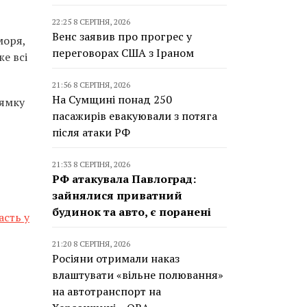
22:25 8 СЕРПНЯ, 2026
Венс заявив про прогрес у
моря,
переговорах США з Іраном
же всі
21:56 8 СЕРПНЯ, 2026
На Сумщині понад 250
рямку
пасажирів евакуювали з потяга
після атаки РФ
21:33 8 СЕРПНЯ, 2026
РФ атакувала Павлоград:
зайнялися приватний
будинок та авто, є поранені
асть у
21:20 8 СЕРПНЯ, 2026
Росіяни отримали наказ
влаштувати «вільне полювання»
на автотранспорт на