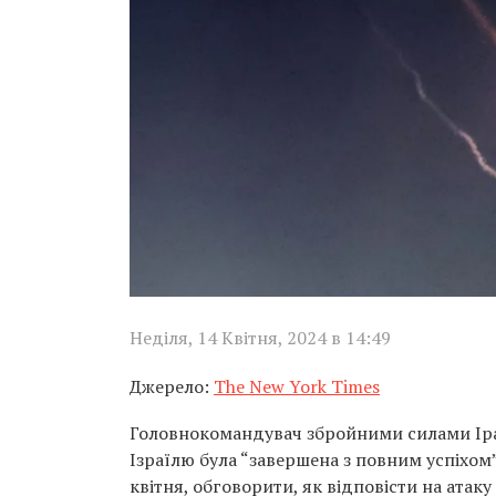
Неділя, 14 Квітня, 2024 в 14:49
Джерело:
The New York Times
Головнокомандувач збройними силами Іра
Ізраїлю була “завершена з повним успіхом”
квітня, обговорити, як відповісти на атаку 