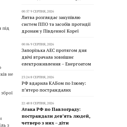
00:57 9 СЕРПНЯ, 2026
Литва розглядає закупівлю
систем ППО та засобів протидії
и під
дронам у Південної Кореї
00:06 9 СЕРПНЯ, 2026
Запорізька АЕС протягом дня
двічі втрачала зовнішнє
електроживлення – Енергоатом
о
ків не
23:24 8 СЕРПНЯ, 2026
РФ вдарила КАБом по Ізюму:
п’ятеро постраждалих
 зброї
22:48 8 СЕРПНЯ, 2026
Атака РФ по Павлограду:
постраждали дев’ять людей,
н
четверо з них – діти
ль з