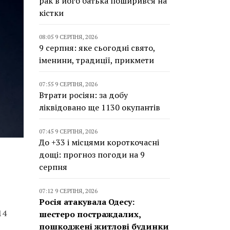
рак в його батька поширився на
кістки
08:05 9 СЕРПНЯ, 2026
9 серпня: яке сьогодні свято,
іменини, традиції, прикмети
07:55 9 СЕРПНЯ, 2026
Втрати росіян: за добу
ліквідовано ще 1130 окупантів
07:45 9 СЕРПНЯ, 2026
До +33 і місцями короткочасні
дощі: прогноз погоди на 9
серпня
07:12 9 СЕРПНЯ, 2026
Росія атакувала Одесу:
14
шестеро постраждалих,
пошкоджені житлові будинки