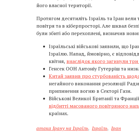
його власної території.
Протягом десятиліть Ізраїль та Іран вели т
повітря та в кіберпросторі. Але шквал безп
були збиті або перехоплені, визначив новий
Ізраїльські військові заявили, що Ір
Ізраїлю. Напад, ймовірно, є відпові
квітня,
внаслідок якого загинули три
Генсек ООН Антоніу Гутерріш та низк
Китай заявив про стурбованість щодо
негайного виконання резолюції Ради 
припинення вогню в Секторі Гази.
Військові Великої Британії та Франц
відбитті масованого повітряного напа
країнах.
атака Ірану на Ізраїль
,
Ізраїль
,
Іран