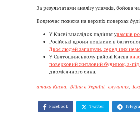
За результатами аналізу уламків, бойова ч
Водночас пожежа на верхніх поверхах будів
У Києві внаслідок падіння у
ламків ро
Російські дрони поцілили в багатопо
Двоє людей загинули, серед них немо
У Святошинському районі Києва
внас
поверховий житловий будинок, з-під 
двомісячного сина.
атака Києва
,
Війна в Україні
,
влучання
,
Іск
Facebook
Twitter
Telegr