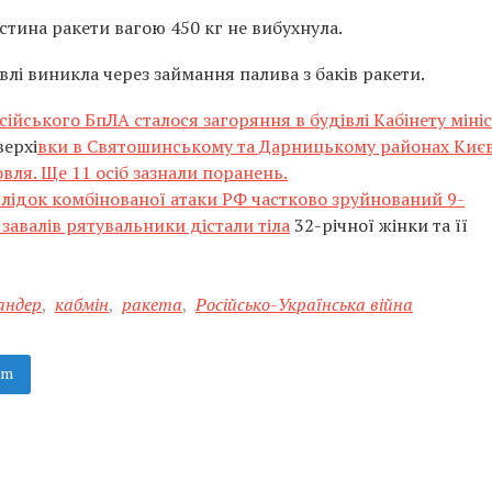
астина ракети вагою 450 кг не вибухнула.
лі виникла через займання палива з баків ракети.
сійського БпЛА сталося загоряння в будівлі Кабінету мініс
верхі
вки в Святошинському та Дарницькому районах Києв
вля. Ще 11 осіб зазнали поранень.
лідок комбінованої атаки РФ частково зруйнований 9-
завалів рятувальники дістали тіла
32-річної жінки та її
андер
,
кабмін
,
ракета
,
Російсько-Українська війна
am