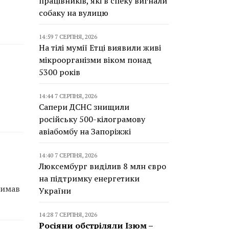
працівників, які в спеку вигнали
собаку на вулицю
14:59 7 СЕРПНЯ, 2026
На тілі мумії Етці виявили живі
мікроорганізми віком понад
5300 років
14:44 7 СЕРПНЯ, 2026
Сапери ДСНС знищили
російську 500-кілограмову
авіабомбу на Запоріжжі
14:40 7 СЕРПНЯ, 2026
Люксембург виділив 8 млн євро
на підтримку енергетики
римав
України
14:28 7 СЕРПНЯ, 2026
Росіяни обстріляли Ізюм –