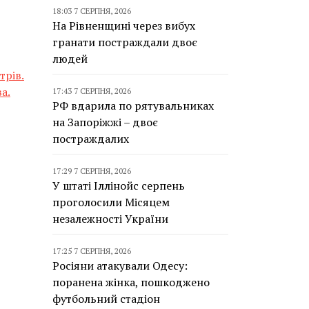
18:03 7 СЕРПНЯ, 2026
На Рівненщині через вибух
гранати постраждали двоє
людей
трів.
а.
17:43 7 СЕРПНЯ, 2026
РФ вдарила по рятувальниках
на Запоріжжі – двоє
постраждалих
17:29 7 СЕРПНЯ, 2026
У штаті Іллінойс серпень
проголосили Місяцем
незалежності України
17:25 7 СЕРПНЯ, 2026
Росіяни атакували Одесу:
поранена жінка, пошкоджено
футбольний стадіон