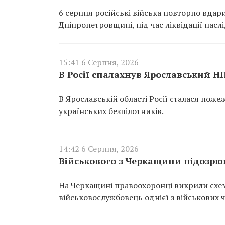
6 серпня російські війська повторно вдар
Дніпропетровщині, під час ліквідації насл
15:41 6 Серпня, 2026
В Росії спалахнув Ярославський Н
В Ярославській області Росії сталася пож
українських безпілотників.
14:42 6 Серпня, 2026
Військового з Черкащини підозрюю
На Черкащині правоохоронці викрили схем
військовослужбовець однієї з військових 