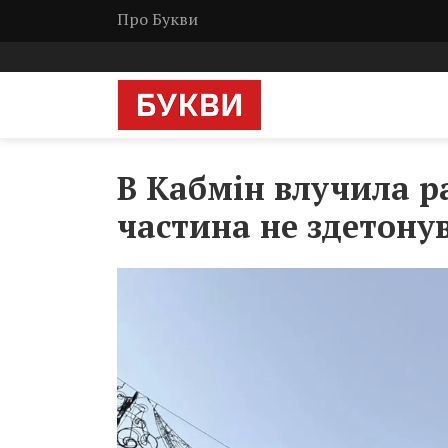
Про Букви
В Кабмін влучила ра
частина не здетонув