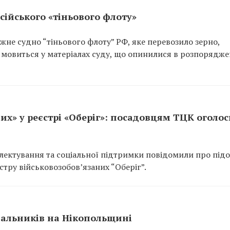
сійського «тіньового флоту»
не судно “тіньового флоту” РФ, яке перевозило зерно,
 мовиться у матеріалах суду, що опинилися в розпорядже
их» у реєстрі «Оберіг»: посадовцям ТЦК оголо
ектування та соціальної підтримки повідомили про підо
тру військовозобов’язаних “Оберіг”.
вальників на Нікопольщині