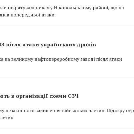
или по рятувальниках у Нікопольському районі, що на
ідків попередньої атаки.
ПЗ після атаки українських дронів
ежа на великому нафтопереробному заводі після атаки
ть в організації схеми СЗЧ
у незаконного залишення військових частин. Підозру от
частин.