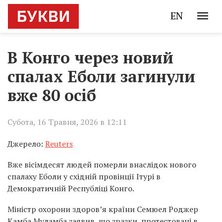
EN
В Конго через новий
спалах Еболи загинули
вже 80 осіб
Субота, 16 Травня, 2026 в 12:11
Джерело:
Reuters
Вже вісімдесят людей померли внаслідок нового
спалаху Еболи у східній провінції Ітурі в
Демократичній Республіці Конго.
Міністр охорони здоров’я країни Семюел Роджер
Камба Муламба заявив, що зразки, протестовані в