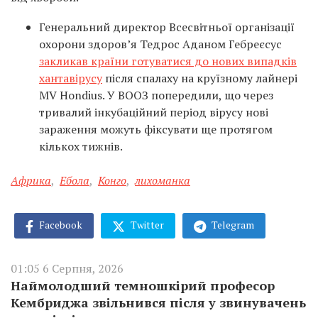
Генеральний директор Всесвітньої організації
охорони здоров’я Тедрос Аданом Гебреєсус
закликав країни готуватися до нових випадків
хантавірусу
після спалаху на круїзному лайнері
MV Hondius. У ВООЗ попередили, що через
тривалий інкубаційний період вірусу нові
зараження можуть фіксувати ще протягом
кількох тижнів.
Африка
,
Ебола
,
Конго
,
лихоманка
Facebook
Twitter
Telegram
01:05 6 Серпня, 2026
Наймолодший темношкірий професор
Кембриджа звільнився після у звинувачень