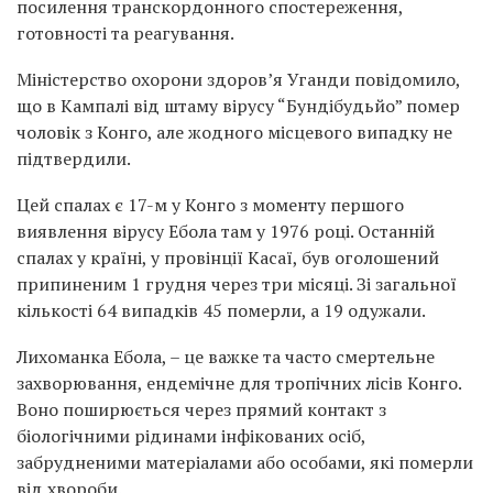
посилення транскордонного спостереження,
готовності та реагування.
Міністерство охорони здоров’я Уганди повідомило,
що в Кампалі від штаму вірусу “Бундібудьйо” помер
чоловік з Конго, але жодного місцевого випадку не
підтвердили.
Цей спалах є 17-м у Конго з моменту першого
виявлення вірусу Ебола там у 1976 році. Останній
спалах у країні, у провінції Касаї, був оголошений
припиненим 1 грудня через три місяці. Зі загальної
кількості 64 випадків 45 померли, а 19 одужали.
Лихоманка Ебола, – це важке та часто смертельне
захворювання, ендемічне для тропічних лісів Конго.
Воно поширюється через прямий контакт з
біологічними рідинами інфікованих осіб,
забрудненими матеріалами або особами, які померли
від хвороби.