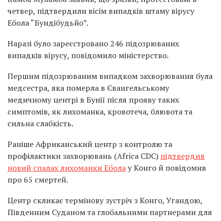
четвер, підтвердили вісім випадків штаму вірусу
Ебола “Бундібудьйо”.
Наразі було зареєстровано 246 підозрюваних
випадків вірусу, повідомило міністерство.
Першим підозрюваним випадком захворювання була
медсестра, яка померла в Євангельському
медичному центрі в Бунії після прояву таких
симптомів, як лихоманка, кровотеча, блювота та
сильна слабкість.
Раніше Африканський центр з контролю та
профілактики захворювань (Africa CDC)
підтвердив
новий спалах лихоманки Ебола
у Конго й повідомив
про 65 смертей.
Центр скликає термінову зустріч з Конго, Угандою,
Південним Суданом та глобальними партнерами для