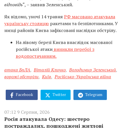
відповідь
“, – заявив Зеленський.
Як відомо, уночі 14 травня
РФ масовано атакувала
українську столицю
ракетами та безпілотниками. У
низці районів Києва зафіксовані наслідки обстрілу.
На лівому березі Києва внаслідок масованої
російської атаки
виникли перебої з
водопостачанням.
атака БпЛА
,
Віталій Кличко
,
Володимир Зеленський
,
ворожі обстріли
,
Київ
,
Російсько-Українська війна
Facebook
Twitter
Telegram
07:12 9 Серпня, 2026
Росія атакувала Одесу: шестеро
постраждалих, пошкоджені житлові