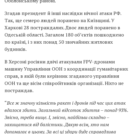
Оболонському районі.
Згадав президент й інші наслідки нічної атаки РФ.
Так, ще семеро людей поранено на Київщині. У
Харкові 28 постраждалих. Двоє людей поранено в
Одеській області. Загалом 180 об’єктів пошкоджено
по країні, і з них понад 50 звичайних житлових
будинків.
В Херсоні росіяни двічі атакували FPV-дронами
машину Управління ООН з координації гуманітарних
справ, в якій були керівник згаданого управління
ООН та ще вісім співробітників організації. Ніхто не
постраждав.
“
Все ж значну кількість ракет і дронів під час цих атак
вдалося збити. Загальний відсоток збиття – понад 93%.
Звісно, треба вище. І, звісно, найбільш складно –
захищатися від балістики. Дякую всім, хто нам
допомагає в цьому. За всі ці удари буде справедлива