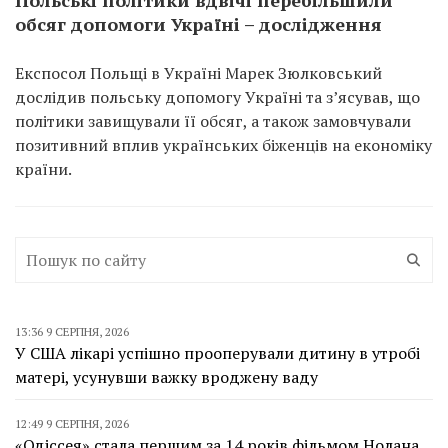
обсяг допомоги Україні – дослідження
Експосол Польщі в Україні Марек Зюлковський
дослідив польську допомогу Україні та з’ясував, що
політики завищували її обсяг, а також замовчували
позитивний вплив українських біженців на економіку
країни.
13:36 9 СЕРПНЯ, 2026
У США лікарі успішно прооперували дитину в утробі
матері, усунувши важку вроджену ваду
12:49 9 СЕРПНЯ, 2026
«Одіссея» стала першим за 14 років фільмом Нолана,