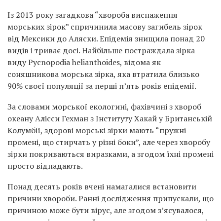
Із 2013 року загадкова “хвороба виснаження
морських зірок” спричинила масову загибель зірок
від Мексики до Аляски. Епідемія знищила понад 20
видів і триває досі. Найбільше постраждала зірка
виду Pycnopodia helianthoides, відома як
соняшникова морська зірка, яка втратила близько
90% своєї популяції за перші п’ять років епідемії.
За словами морської екологині, фахівчині з хвороб
океану Алісси Гехман з Інституту Хакай у Британській
Колумбії, здорові морські зірки мають “пружні
промені, що стирчать у різні боки”, але через хворобу
зірки покриваються виразками, а згодом їхні промені
просто відпадають.
Понад десять років вчені намагалися встановити
причини хвороби. Ранні дослідження припускали, що
причиною може бути вірус, але згодом з’ясувалося,