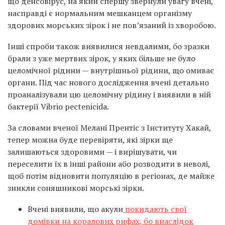
що денсовірус, на який спершу звернули увагу вчені,
насправді є нормальним мешканцем організму
здорових морських зірок і не пов’язаний із хворобою.
Інші спроби також виявилися невдалими, бо зразки
брали з уже мертвих зірок, у яких більше не було
целомічної рідини — внутрішньої рідини, що омиває
органи. Під час нового дослідження вчені детально
проаналізували цю целомічну рідину і виявили в ній
бактерії Vibrio pectenicida.
За словами вченої Мелані Прентіс з Інституту Хакай,
тепер можна буде перевіряти, які зірки ще
залишаються здоровими — і вирішувати, чи
переселити їх в інші райони або розводити в неволі,
щоб потім відновити популяцію в регіонах, де майже
зникли соняшникові морські зірки.
Вчені виявили, що акули
покидають свої
домівки на коралових рифах, бо внаслідок