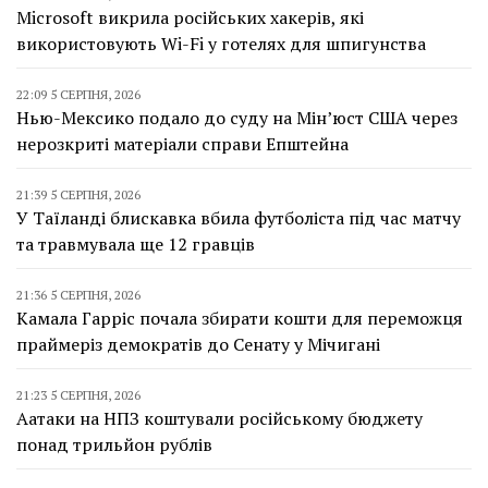
Microsoft викрила російських хакерів, які
використовують Wi-Fi у готелях для шпигунства
22:09 5 СЕРПНЯ, 2026
Нью-Мексико подало до суду на Мін’юст США через
нерозкриті матеріали справи Епштейна
21:39 5 СЕРПНЯ, 2026
У Таїланді блискавка вбила футболіста під час матчу
та травмувала ще 12 гравців
21:36 5 СЕРПНЯ, 2026
Камала Гарріс почала збирати кошти для переможця
праймеріз демократів до Сенату у Мічигані
21:23 5 СЕРПНЯ, 2026
Аатаки на НПЗ коштували російському бюджету
понад трильйон рублів