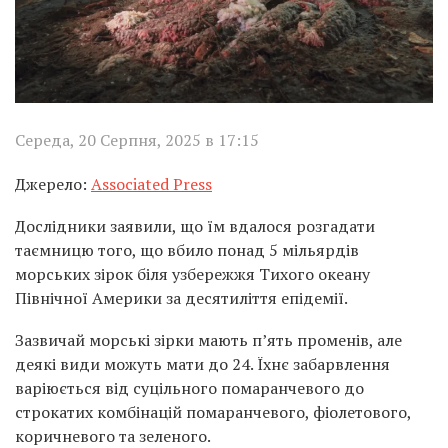
Середа, 20 Серпня, 2025 в 17:15
Джерело:
Associated Press
Дослідники заявили, що їм вдалося розгадати
таємницю того, що вбило понад 5 мільярдів
морських зірок біля узбережжя Тихого океану
Північної Америки за десятиліття епідемії.
Зазвичай морські зірки мають п’ять променів, але
деякі види можуть мати до 24. Їхнє забарвлення
варіюється від суцільного помаранчевого до
строкатих комбінацій помаранчевого, фіолетового,
коричневого та зеленого.