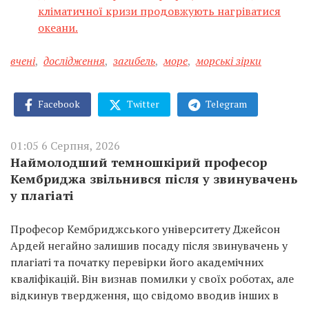
кліматичної кризи продовжують нагріватися
океани.
вчені
,
дослідження
,
загибель
,
море
,
морські зірки
Facebook
Twitter
Telegram
01:05 6 Серпня, 2026
Наймолодший темношкірий професор
Кембриджа звільнився після у звинувачень
у плагіаті
Професор Кембриджського університету Джейсон
Ардей негайно залишив посаду після звинувачень у
плагіаті та початку перевірки його академічних
кваліфікацій. Він визнав помилки у своїх роботах, але
відкинув твердження, що свідомо вводив інших в