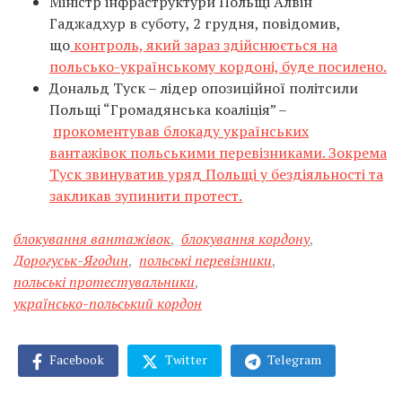
Міністр інфраструктури Польщі Алвін
Гаджадхур в суботу, 2 грудня, повідомив,
що
контроль, який зараз здійснюється на
польсько-українському кордоні, буде посилено.
Дональд Туск – лідер опозиційної політсили
Польщі “Громадянська коаліція” –
прокоментував блокаду українських
вантажівок польськими перевізниками. Зокрема
Туск звинуватив уряд Польщі у бездіяльності та
закликав зупинити протест.
блокування вантажівок
,
блокування кордону
,
Дорогуськ-Ягодин
,
польські перевізники
,
польські протестувальники
,
українсько-польський кордон
Facebook
Twitter
Telegram