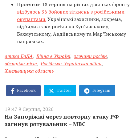
Протягом 18 серпня на різних ділянках фронту
відбулось 36 бойових зіткнень з російськими
окупантами.
Українські захисники, зокрема,
відбили атаки росіян на Куп’янському,
Бахмутському, Авдіївському та Мар’їнському
напрямках.
атака БпЛА
,
Війна в Україні
,
злочини росіян
,
обстріли міст
,
Російсько-Українська війна
,
Хмельницька область
Facebook
Twitter
Telegram
19:47 9 Серпня, 2026
На Запоріжжі через повторну атаку РФ
загинув рятувальник – МВС