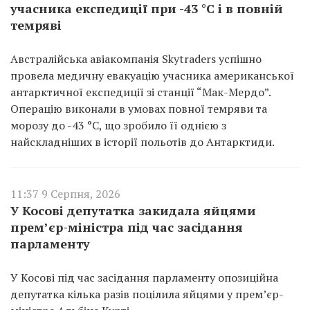
учасника експедиції при -43 °C і в повній
темряві
Австралійська авіакомпанія Skytraders успішно
провела медичну евакуацію учасника американської
антарктичної експедиції зі станції “Мак-Мердо”.
Операцію виконали в умовах повної темряви та
морозу до -43 °C, що зробило її однією з
найскладніших в історії польотів до Антарктиди.
11:37 9 Серпня, 2026
У Косові депутатка закидала яйцями
прем’єр-міністра під час засідання
парламенту
У Косові під час засідання парламенту опозиційна
депутатка кілька разів поцілила яйцями у прем’єр-