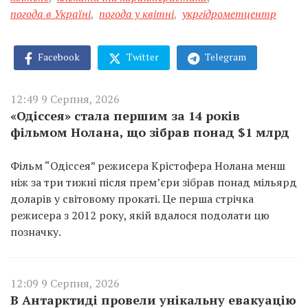
погода в Україні
,
погода у квітні
,
укргідрометцентр
Facebook
Twitter
Telegram
12:49 9 Серпня, 2026
«Одіссея» стала першим за 14 років
фільмом Нолана, що зібрав понад $1 млрд
Фільм “Одіссея” режисера Крістофера Нолана менш
ніж за три тижні після прем’єри зібрав понад мільярд
доларів у світовому прокаті. Це перша стрічка
режисера з 2012 року, якій вдалося подолати цю
позначку.
12:09 9 Серпня, 2026
В Антарктиді провели унікальну евакуацію