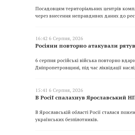
Посадовцям територіальних центрів компл
через внесення неправдивих даних до реєс
16:42 6 Серпня, 2026
Росіяни повторно атакували ряту
6 серпня російські війська повторно вдар
Дніпропетровщині, під час ліквідації насл
15:41 6 Серпня, 2026
В Росії спалахнув Ярославський Н
В Ярославській області Росії сталася пож
українських безпілотників.