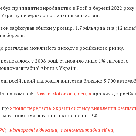
був припинити виробництво в Росії в березні 2022 року 
 Україну перервало постачання запчастин.
ок зафіксував збитки у розмірі 1,7 мільярда єна (12 міль
 в березні.
що розглядає можливість виходу з російського ринку.
е розпочалося у 2008 році, становило лише 1% світового
овномасштабної війни в Україні.
році російський підрозділ випустив близько 3 700 автомобі
більна компанія
Nissan Motor оголосила
про вихід з російс
, що
Японія передасть Україні систему виявлення безпіло
на тлі повномасштабного вторгнення РФ.
 РФ
,
міжнародні відносини
,
повномасштабна війна
,