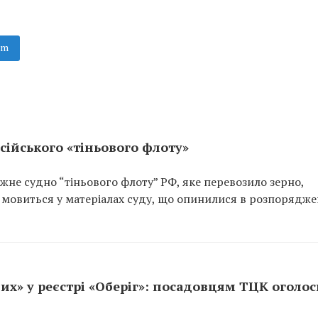
am
сійського «тіньового флоту»
не судно “тіньового флоту” РФ, яке перевозило зерно,
 мовиться у матеріалах суду, що опинилися в розпорядже
их» у реєстрі «Оберіг»: посадовцям ТЦК оголо