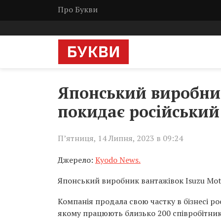
Про Букви
Японський виробник
покидає російський
П’ятниця, 14 Липня, 2023 в 09:24
Джерело:
Kyodo News.
Японський виробник вантажівок Isuzu Moto
Компанія продала свою частку в бізнесі ро
якому працюють близько 200 співробітник