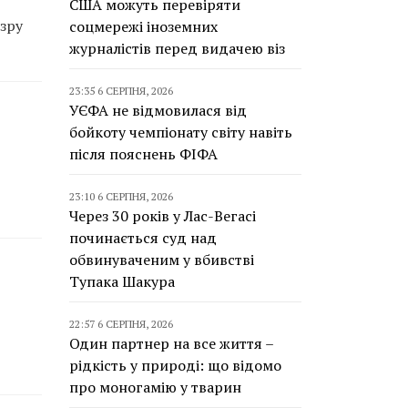
США можуть перевіряти
зру
соцмережі іноземних
журналістів перед видачею віз
23:35 6 СЕРПНЯ, 2026
УЄФА не відмовилася від
бойкоту чемпіонату світу навіть
після пояснень ФІФА
23:10 6 СЕРПНЯ, 2026
Через 30 років у Лас-Вегасі
починається суд над
обвинуваченим у вбивстві
Тупака Шакура
22:57 6 СЕРПНЯ, 2026
Один партнер на все життя –
рідкість у природі: що відомо
про моногамію у тварин