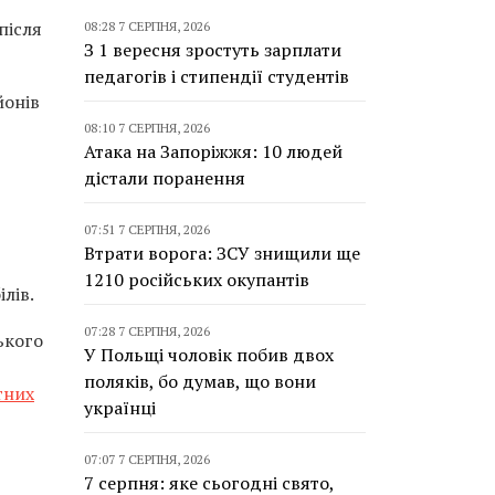
після
08:28 7 СЕРПНЯ, 2026
З 1 вересня зростуть зарплати
педагогів і стипендії студентів
йонів
08:10 7 СЕРПНЯ, 2026
Атака на Запоріжжя: 10 людей
дістали поранення
07:51 7 СЕРПНЯ, 2026
Втрати ворога: ЗСУ знищили ще
1210 російських окупантів
лів.
07:28 7 СЕРПНЯ, 2026
ького
У Польщі чоловік побив двох
поляків, бо думав, що вони
тних
українці
07:07 7 СЕРПНЯ, 2026
7 серпня: яке сьогодні свято,