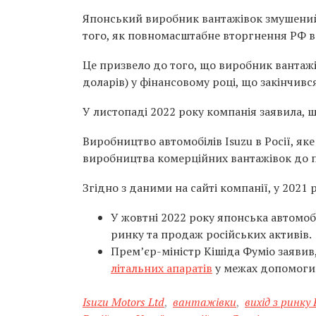
Японський виробник вантажівок змушений 
того, як повномасштабне вторгнення РФ в
Це призвело до того, що виробник вантажів
доларів) у фінансовому році, що закінчився
У листопаді 2022 року компанія заявила, 
Виробництво автомобілів Isuzu в Росії, як
виробництва комерційних вантажівок до п
Згідно з даними на сайті компанії, у 2021 
У жовтні 2022 року японська автомо
ринку та продаж російських активів.
Прем’єр-міністр Кішіда Фуміо заявив
літальних апаратів
у межах допомоги 
Isuzu Motors Ltd
,
вантажівки
,
вихід з ринку