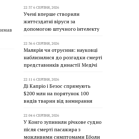
22:37 6 СЕРПНЯ, 2026
Учені вперше створили
життєздатні віруси за
допомогою штучного інтелекту
римав
22:36 6 СЕРПНЯ, 2026
Малярія чи отруєння: науковці
наблизилися до розгадки смерті
представників династії Медічі
22:11 6 СЕРПНЯ, 2026
Ді Капріо і Безос спрямують
$200 млн на порятунок 100
видів тварин від вимирання
22:04 6 СЕРПНЯ, 2026
У Конго зупинили річкове судно
після смерті пасажира з
можливими симптомами Еболи