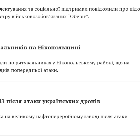
ектування та соціальної підтримки повідомили про підо
тру військовозобов’язаних “Оберіг”.
вальників на Нікопольщині
или по рятувальниках у Нікопольському районі, що на
ідків попередньої атаки.
ПЗ після атаки українських дронів
ежа на великому нафтопереробному заводі після атаки