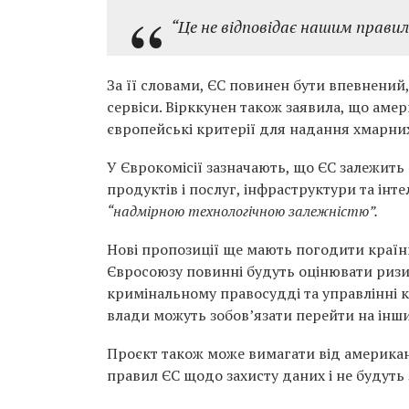
“Це не відповідає нашим прави
За її словами, ЄС повинен бути впевнений
сервіси. Вірккунен також заявила, що ам
європейські критерії для надання хмарних
У Єврокомісії зазначають, що ЄС залежить
продуктів і послуг, інфраструктури та інт
“надмірною технологічною залежністю”.
Нові пропозиції ще мають погодити країн
Євросоюзу повинні будуть оцінювати ризи
кримінальному правосудді та управлінні
влади можуть зобов’язати перейти на інши
Проєкт також може вимагати від америка
правил ЄС щодо захисту даних і не будут