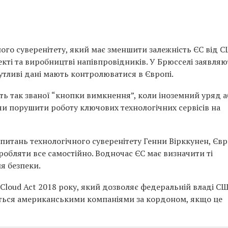
ого суверенітету, який має зменшити залежність ЄС від С
кті та виробництві напівпровідників. У Брюсселі заявляю
утливі дані мають контролюватися в Європі.
ть так званої “кнопки вимкнення”, коли іноземний уряд а
и порушити роботу ключових технологічних сервісів на
 питань технологічного суверенітету Генни Вірккунен, Єв
иробляти все самостійно. Водночас ЄС має визначити ті
я безпеки.
Cloud Act 2018 року, який дозволяє федеральній владі С
ються американськими компаніями за кордоном, якщо це