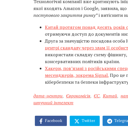
Технологічні компанії вже критикують ініц
якої входять Amazon і Google, заявила, що
поступового закриття ринку”
і витіснити н
Китай протягом понад десять років 
отримуючи доступ до документів низь
Друга за значущістю посадова особа
центрі скандалу через злам її особи
використали складну схему фішингу,
консервативних політиків країни.
Хакери, пов’язані з російськими спе
месенджерів, зокрема Signal.
Про це п
кібербезпеки та безпеки інфраструкту
дата-центри
,
Єврокомісія
,
ЄС
,
Китай
,
нап
штучний інтелект
Facebook
Twitter
Telegr