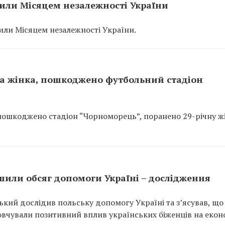
сили Місяцем незалежності України
сили Місяцем незалежності України.
на жінка, пошкоджено футбольний стадіон
 пошкоджено стадіон “Чорноморець”, поранено 29-річну жі
ьшили обсяг допомоги Україні – дослідження
кий дослідив польську допомогу Україні та з’ясував, що
мовчували позитивний вплив українських біженців на екон