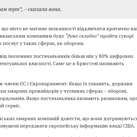
лам тут”,
– сказала вона.
, що ніхто не матиме можливості відключити критично ва
ериканським компаніям буде
“дуже складно”
пройти суворі
 послуг у таких сферах, як оборона.
 від іноземних постачальників більш ніж у 80% цифрових
електуальної власності. Саме це в Брюсселі називають
и-члени ЄС і Європарламент. Якщо їх ухвалять, держави
ки хмарних провайдерів у чутливих сферах – обороні,
 кордонами. Якщо постачальника визнають ризиковим, ор
й сервіс.
нських хмарних компаній довести, що вони дотримуютьс
ь змушені передавати європейську інформацію владі США.