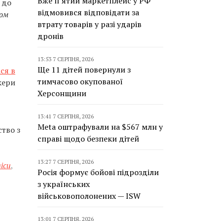
Вже п’ятий маркетплейс у РФ
 до
відмовився відповідати за
том
втрату товарів у разі ударів
дронів
13:53 7 СЕРПНЯ, 2026
Ще 11 дітей повернули з
ся в
тимчасово окупованої
кери
Херсонщини
13:41 7 СЕРПНЯ, 2026
Meta оштрафували на $567 млн у
тво з
справі щодо безпеки дітей
13:27 7 СЕРПНЯ, 2026
іси
,
Росія формує бойові підрозділи
з українських
військовополонених — ISW
13:01 7 СЕРПНЯ, 2026