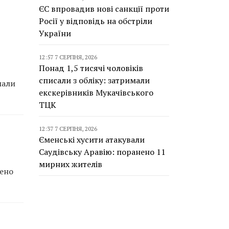
ЄС впровадив нові санкції проти
Росії у відповідь на обстріли
України
12:57 7 СЕРПНЯ, 2026
Понад 1,5 тисячі чоловіків
списали з обліку: затримали
мали
екскерівників Мукачівського
ТЦК
12:37 7 СЕРПНЯ, 2026
Єменські хусити атакували
Саудівську Аравію: поранено 11
мирних жителів
жено