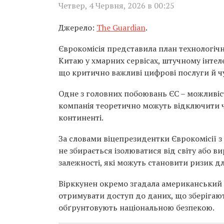
Четвер, 4 Червня, 2026 в 00:25
Джерело:
The Guardian
.
Єврокомісія представила план технологічн
Китаю у хмарних сервісах, штучному інтеле
що критично важливі цифрові послуги й ч
Одне з головних побоювань ЄС – можливіс
компанія теоретично можуть відключити ч
континенті.
За словами віцепрезидентки Єврокомісії з
не збирається ізолюватися від світу або в
залежності, які можуть становити ризик дл
Вірккунен окремо згадала американський 
отримувати доступ до даних, що зберіга
обґрунтовують національною безпекою.