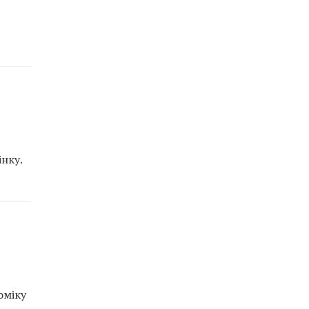
нку.
оміку