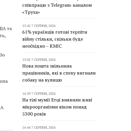
співпрацю з Telegram-каналом
«Труха»
15:42 7 СЕРПНЯ, 2026
ША та
61% українців готові терпіти
ть,
війну стільки, скільки буде
необхідно – КМІС
бо
15:02 7 СЕРПНЯ, 2026
Нова пошта звільнила
працівників, які в спеку вигнали
собаку на вулицю
ропа
14:59 7 СЕРПНЯ, 2026
На тілі мумії Етці виявили живі
мікроорганізми віком понад
ША
5300 років
14:44 7 СЕРПНЯ, 2026