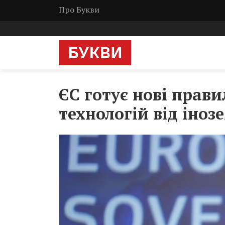
Про Букви
ЄС готує нові прав
технологій від іно