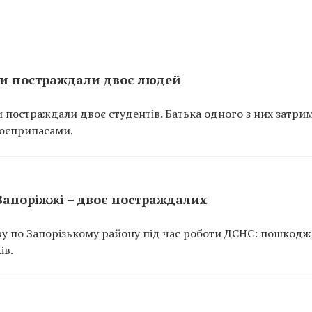
ти постраждали двоє людей
и постраждали двоє студентів. Батька одного з них затри
боєприпасами.
Запоріжжі – двоє постраждалих
ару по Запорізькому району під час роботи ДСНС: пошкод
ів.