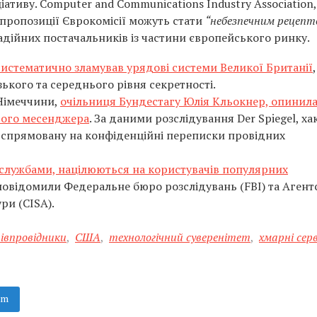
іативу. Computer and Communications Industry Association,
 пропозиції Єврокомісії можуть стати
“небезпечним рецеп
адійних постачальників із частини європейського ринку.
систематично зламував урядові системи Великої Британії
,
кого та середнього рівня секретності.
 Німеччини,
очільниця Бундестагу Юлія Кльокнер, опинила
стого месенджера
. За даними розслідування Der Spiegel, ха
 спрямовану на конфіденційні переписки провідних
цслужбами, націлюються на користувачів популярних
овідомили Федеральне бюро розслідувань (FBI) та Агентс
ри (CISA).
івпровідники
,
США
,
технологічний суверенітет
,
хмарні серв
am