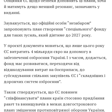
Обіцянки ЄС щодо безпеки доповнять ці плани, хоча
й матимуть дещо менший резонанс, зазначають у
виданні.
Зауважується, що офіційні особи “незабаром”
запропонують план створення “спеціального” фонду
для таких зусиль, який діятиме до 2027 року.
У проєкті документа мовиться, що лише цього року
ЄС витратить 4 мільярди євро на допомогу в
забезпеченні озброєння Україні. І з часом, додається,
фонд має розвиватися, переходячи від
відшкодування витрат на боєприпаси, до
субсидування спільних закупівель ЄС і “складніших і
дорожчих систем озброєння”.
Також стверджується, що ЄС повинен
“співфінансувати” плани країн стосовно придбання
ракет та винищувачів в межах довгострокового
плану зміцнення протиповітряної оборони України.