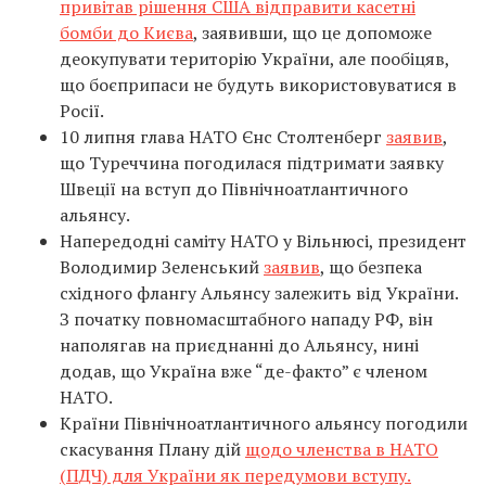
привітав рішення США відправити касетні
бомби до Києва
, заявивши, що це допоможе
деокупувати територію України, але пообіцяв,
що боєприпаси не будуть використовуватися в
Росії.
10 липня глава НАТО Єнс Столтенберг
заявив
,
що Туреччина погодилася підтримати заявку
Швеції на вступ до Північноатлантичного
альянсу.
Напередодні саміту НАТО у Вільнюсі, президент
Володимир Зеленський
заявив
, що безпека
східного флангу Альянсу залежить від України.
З початку повномасштабного нападу РФ, він
наполягав на приєднанні до Альянсу, нині
додав, що Україна вже “де-факто” є членом
НАТО.
Країни Північноатлантичного альянсу погодили
скасування Плану дій
щодо членства в НАТО
(ПДЧ) для України як передумови вступу.