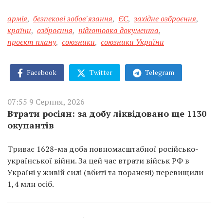
армія
,
безпекові зобов'язання
,
ЄС
,
західне озброєння
,
країни
,
озброєння
,
підготовка документа
,
проєкт плану
,
союзники
,
союзники України
Facebook
Twitter
Telegram
07:55 9 Серпня, 2026
Втрати росіян: за добу ліквідовано ще 1130
окупантів
Триває 1628-ма доба повномасштабної російсько-
української війни. За цей час втрати військ РФ в
Україні у живій силі (вбиті та поранені) перевищили
1,4 млн осіб.