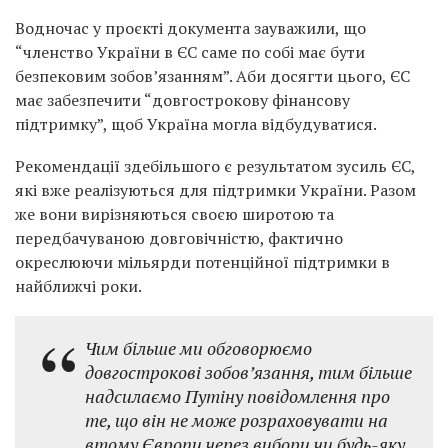
Водночас у проєкті документа зауважили, що
“членство України в ЄС саме по собі має бути
безпековим зобов’язанням”. Аби досягти цього, ЄС
має забезпечити “довгострокову фінансову
підтримку”, щоб Україна могла відбудуватися.
Рекомендації здебільшого є результатом зусиль ЄС,
які вже реалізуються для підтримки України. Разом
же вони вирізняються своєю широтою та
передбачуваною довговічністю, фактично
окреслюючи мільярди потенційної підтримки в
найближчі роки.
Чим більше ми обговорюємо
довгострокові зобов’язання, тим більше
надсилаємо Путіну повідомлення про
те, що він не може розраховувати на
втому Європи через вибори чи будь-яку