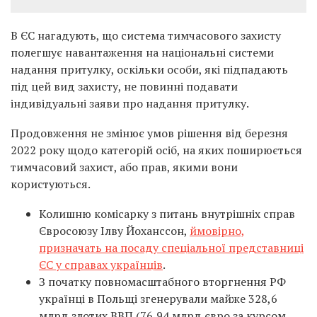
В ЄС нагадують, що система тимчасового захисту
полегшує навантаження на національні системи
надання притулку, оскільки особи, які підпадають
під цей вид захисту, не повинні подавати
індивідуальні заяви про надання притулку.
Продовження не змінює умов рішення від березня
2022 року щодо категорій осіб, на яких поширюється
тимчасовий захист, або прав, якими вони
користуються.
Колишню комісарку з питань внутрішніх справ
Євросоюзу Ілву Йоханссон,
ймовірно,
призначать на посаду спеціальної представниці
ЄС у справах українців
.
З початку повномасштабного вторгнення РФ
українці в Польщі згенерували майже 328,6
млрд злотих ВВП (76,94 млрд євро за курсом,