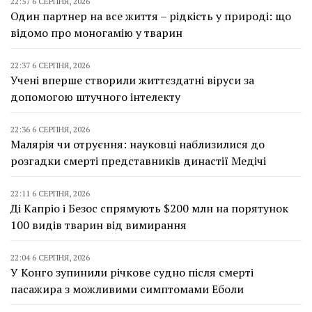
22:57 6 СЕРПНЯ, 2026
Один партнер на все життя – рідкість у природі: що
відомо про моногамію у тварин
22:37 6 СЕРПНЯ, 2026
Учені вперше створили життєздатні віруси за
допомогою штучного інтелекту
22:36 6 СЕРПНЯ, 2026
Малярія чи отруєння: науковці наблизилися до
розгадки смерті представників династії Медічі
22:11 6 СЕРПНЯ, 2026
Ді Капріо і Безос спрямують $200 млн на порятунок
100 видів тварин від вимирання
22:04 6 СЕРПНЯ, 2026
У Конго зупинили річкове судно після смерті
пасажира з можливими симптомами Еболи