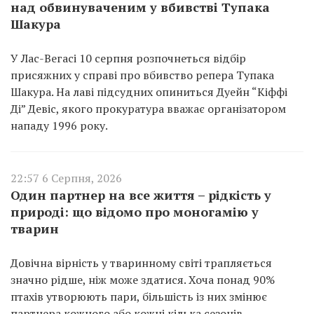
над обвинуваченим у вбивстві Тупака
Шакура
У Лас-Вегасі 10 серпня розпочнеться відбір
присяжних у справі про вбивство репера Тупака
Шакура. На лаві підсудних опиниться Дуейн “Кіффі
Ді” Девіс, якого прокуратура вважає організатором
нападу 1996 року.
22:57 6 Серпня, 2026
Один партнер на все життя – рідкість у
природі: що відомо про моногамію у
тварин
Довічна вірність у тваринному світі трапляється
значно рідше, ніж може здатися. Хоча понад 90%
птахів утворюють пари, більшість із них змінює
партнера кожного або кожні кілька сезонів