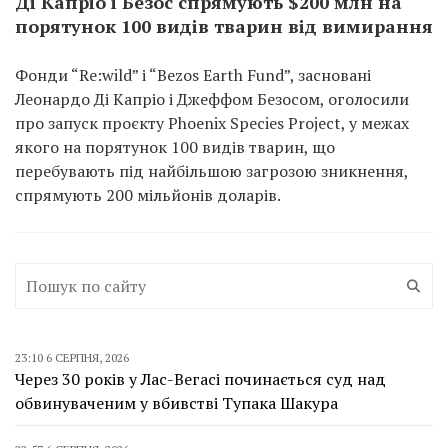
Ді Капріо і Безос спрямують $200 млн на
порятунок 100 видів тварин від вимирання
Фонди “Re:wild” і “Bezos Earth Fund”, засновані
Леонардо Ді Капріо і Джеффом Безосом, оголосили
про запуск проєкту Phoenix Species Project, у межах
якого на порятунок 100 видів тварин, що
перебувають під найбільшою загрозою зникнення,
спрямують 200 мільйонів доларів.
23:10 6 СЕРПНЯ, 2026
Через 30 років у Лас-Вегасі починається суд над
обвинуваченим у вбивстві Тупака Шакура