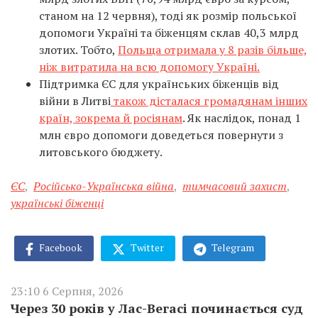
станом на 12 червня), тоді як розмір польської
допомоги Україні та біженцям склав 40,3 млрд
злотих. Тобто,
Польща отримала у 8 разів більше,
ніж витратила на всю допомогу Україні.
Підтримка ЄС для українських біженців від
війни в Литві
також дісталася громадянам інших
країн, зокрема й росіянам
. Як наслідок, понад 1
млн євро допомоги доведеться повернути з
литовського бюджету.
ЄС
,
Російсько-Українська війна
,
тимчасовий захист
,
українські біженці
Facebook
Twitter
Telegram
23:10 6 Серпня, 2026
Через 30 років у Лас-Вегасі починається суд