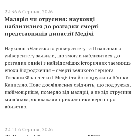
22:36 6 Серпня, 2026
Малярія чи отруєння: науковці
наблизилися до розгадки смерті
представників династії Медічі
Науковці з Єльського університету та Пізанського
університету заявили, що змогли наблизитися до
розгадки однієї з найвідоміших історичних таємниць
епохи Відродження – смерті великого герцога
Тоскани Франческо I Медічі та його дружини Б’янки
Каппелло. Нове дослідження свідчить, що подружжя,
найімовірніше, померло від малярії, а не від отруєння
миш’яком, як вважали прихильники версії про
вбивство.
22:11 6 Серпня, 2026