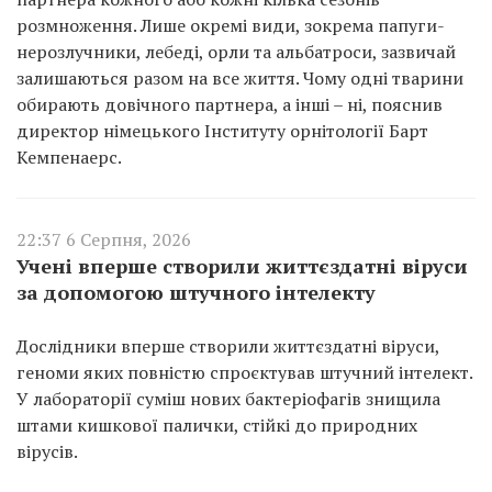
розмноження. Лише окремі види, зокрема папуги-
нерозлучники, лебеді, орли та альбатроси, зазвичай
залишаються разом на все життя. Чому одні тварини
обирають довічного партнера, а інші – ні, пояснив
директор німецького Інституту орнітології Барт
Кемпенаерс.
22:37 6 Серпня, 2026
Учені вперше створили життєздатні віруси
за допомогою штучного інтелекту
Дослідники вперше створили життєздатні віруси,
геноми яких повністю спроєктував штучний інтелект.
У лабораторії суміш нових бактеріофагів знищила
штами кишкової палички, стійкі до природних
вірусів.