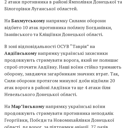
2 атаки противника в районі Ямполівки Донецької та
Білогорівки Луганської областей.
На
Бахмутському
напрямку Силами оборони
відбито 10 атак противника поблизу Богданівки,
Іванівського та Кліщіївки Донецької області.
В зоні відповідальності ОСУВ “Таврія” на
Авдіївському
напрямку українські захисники
продовжують стримувати ворога, який не полишає
спроб оточити Авдіївку. Наші воїни стійко тримають
оборону, завдаючи загарбникам значних втрат. Так,
Сили оборони протягом минулої доби відбили 20
атак ворога в районі Авдіївки та ще 4 атаки біля
Невельського Донецької області.
На
Мар’їнському
напрямку українські воїни
продовжують стримувати противника неподалік
Георгіївки, Побєди та Новомихайлівки Донецької
області, де ворог, за підтримки авіації, 27 разів