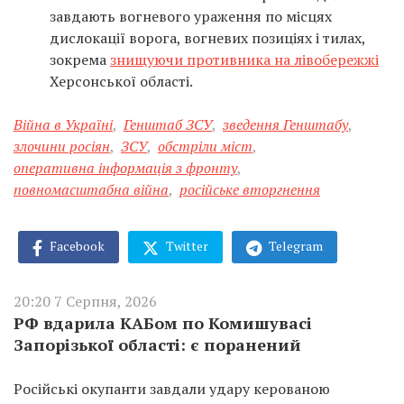
завдають вогневого ураження по місцях
дислокації ворога, вогневих позиціях і тилах,
зокрема
знищуючи противника на лівобережжі
Херсонської області.
Війна в Україні
,
Генштаб ЗСУ
,
зведення Генштабу
,
злочини росіян
,
ЗСУ
,
обстріли міст
,
оперативна інформація з фронту
,
повномасштабна війна
,
російське вторгнення
Facebook
Twitter
Telegram
20:20 7 Серпня, 2026
РФ вдарила КАБом по Комишувасі
Запорізької області: є поранений
Російські окупанти завдали удару керованою