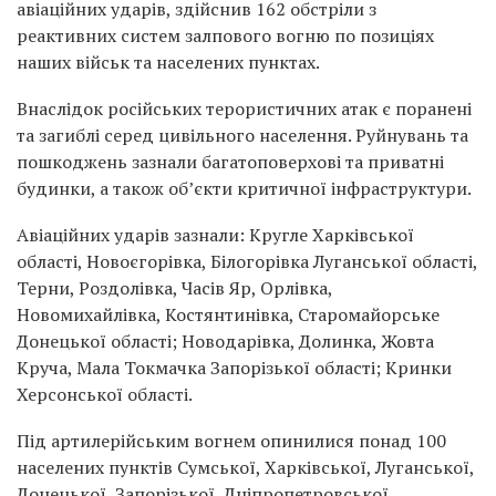
авіаційних ударів, здійснив 162 обстріли з
реактивних систем залпового вогню по позиціях
наших військ та населених пунктах.
Внаслідок російських терористичних атак є поранені
та загиблі серед цивільного населення. Руйнувань та
пошкоджень зазнали багатоповерхові та приватні
будинки, а також об’єкти критичної інфраструктури.
Авіаційних ударів зазнали: Кругле Харківської
області, Новоєгорівка, Білогорівка Луганської області,
Терни, Роздолівка, Часів Яр, Орлівка,
Новомихайлівка, Костянтинівка, Старомайорське
Донецької області; Новодарівка, Долинка, Жовта
Круча, Мала Токмачка Запорізької області; Кринки
Херсонської області.
Під артилерійським вогнем опинилися понад 100
населених пунктів Сумської, Харківської, Луганської,
Донецької, Запорізької, Дніпропетровської,