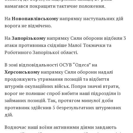
намагався покращити тактичне положення.
На
Новопавлівському
напрямку наступальних дій
ворога не відмічено.
На
Запорізькому
напрямку Сили оборони відбили 3
атаки противника східніше Малої Токмачки та
Роботиного Запорізької області.
В зоні відповідальності ОСУВ “Одеса” на
Херсонському
напрямку Сили оборони надалі
продовжують утримання позицій та відбиття
штурмів окупаційних військ. Попри значні втрати,
ворог не полишає спроб вибити наші підрозділи із
займаних позицій. Так, протягом минулої доби
противник здійснив 5 безрезультатних штурмових
дій.
Водночас наші воїни активними діями завдають