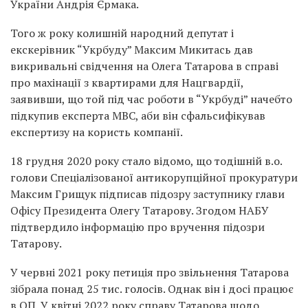
України Андрія Єрмака.
Того ж року колишній народний депутат і
екскерівник “Укрбуду” Максим Микитась дав
викривальні свідчення на Олега Татарова в справі
про махінації з квартирами для Нацгвардії,
заявивши, що той під час роботи в “Укрбуді” начебто
підкупив експерта МВС, аби він сфальсифікував
експертизу на користь компанії.
18 грудня 2020 року стало відомо, що тодішній в.о.
голови Спеціалізованої антикорупційної прокуратури
Максим Грищук підписав підозру заступнику глави
Офісу Президента Олегу Татарову. Згодом НАБУ
підтвердило інформацію про вручення підозри
Татарову.
У червні 2021 року петиція про звільнення Татарова
зібрала понад 25 тис. голосів. Однак він і досі працює
в ОП. У квітні 2022 року справу Татарова щодо