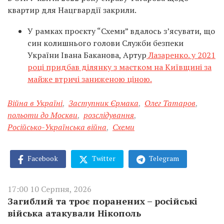
квартир для Нацгвардії закрили.
У рамках проєкту “Схеми” вдалось з’ясувати, що
син колишнього голови Служби безпеки
України Івана Баканова, Артур
Лазаренко. у 2021
році придбав ділянку з маєтком на Київщині за
майже втричі заниженою ціною.
Війна в Україні
,
Заступник Єрмака
,
Олег Татаров
,
польоти до Москви
,
розслідування
,
Російсько-Українська війна
,
Схеми
Facebook
Twitter
Telegram
17:00 10 Серпня, 2026
Загиблий та троє поранених – російські
війська атакували Нікополь