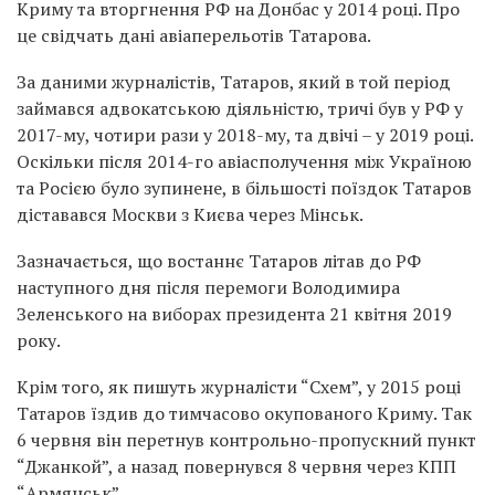
Криму та вторгнення РФ на Донбас у 2014 році. Про
це свідчать дані авіаперельотів Татарова.
За даними журналістів, Татаров, який в той період
займався адвокатською діяльністю, тричі був у РФ у
2017-му, чотири рази у 2018-му, та двічі – у 2019 році.
Оскільки після 2014-го авіасполучення між Україною
та Росією було зупинене, в більшості поїздок Татаров
діставався Москви з Києва через Мінськ.
Зазначається, що востаннє Татаров літав до РФ
наступного дня після перемоги Володимира
Зеленського на виборах президента 21 квітня 2019
року.
Крім того, як пишуть журналісти “Схем”, у 2015 році
Татаров їздив до тимчасово окупованого Криму. Так
6 червня він перетнув контрольно-пропускний пункт
“Джанкой”, а назад повернувся 8 червня через КПП
“Армянськ”.