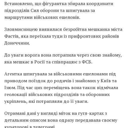
Встановлено, що фігурантка збирала координати
підрозділів Сил оборони та шпигувала за
маршрутами військових ешелонів.
Зловмисницею виявилася безробітна мешканка міста
Фастів, яка переїхала туди із прифронтових районів
Донеччини.
До уваги ворога вона потрапила через свою знайому,
яка мешкає в Росії та співпрацює з ФСБ.
Агентка шпигувала за військовими ешелонами під
приводом поїздок до родичів і знайомих у Київ та
Ізюм. Під час цих переміщень вона також відмічала
геолокації військових підрозділів та оборонних
укріплень, які потрапляли до її уваги.
Отримані дані у вигляді міток на гугл-картах з
детальним описом вона одразу передавала своєму
кураторові в телеграмі.