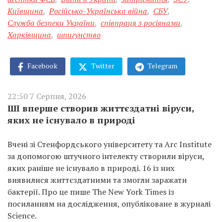
Київщина
,
Російсько-Українська війна
,
СБУ
,
Служба безпеки України
,
співпраця з росіянами
,
Харківщина
,
шпигунство
Facebook
Twitter
Telegram
22:50 7 Серпня, 2026
ШІ вперше створив життєздатні віруси,
яких не існувало в природі
Вчені зі Стенфордського університету та Arc Institute
за допомогою штучного інтелекту створили віруси,
яких раніше не існувало в природі. 16 із них
виявилися життєздатними та змогли заражати
бактерії. Про це пише The New York Times із
посиланням на дослідження, опубліковане в журналі
Science.