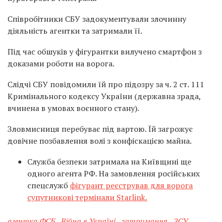
Співробітники СБУ задокументували злочинну
діяльність агентки та затримали її.
Під час обшуків у фігурантки вилучено смартфон з
доказами роботи на ворога.
Слідчі СБУ повідомили їй про підозру за ч. 2 ст. 111
Кримінального кодексу України (державна зрада,
вчинена в умовах воєнного стану).
Зловмисниця перебуває під вартою. Їй загрожує
довічне позбавлення волі з конфіскацією майна.
Служба безпеки затримала на Київщині ще
одного агента РФ. На замовлення російських
спецслужб
фігурант реєстрував для ворога
супутникові термінали Starlink.
агентка ФСБ
,
Війна в Україні
,
затримання
,
ЗСУ
,