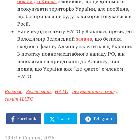
бомби до Києва
, заявивши, що це допоможе
деокупувати територію України, але пообіцяв,
що боєприпаси не будуть використовуватися в
Росії.
Напередодні саміту НАТО у Вільнюсі, президент
Володимир Зеленський
заявив
, що безпека
східного флангу Альянсу залежить від України.
З початку повномасштабного нападу РФ, він
наполягав на приєднанні до Альянсу, нині
додав, що Україна вже “де-факто” є членом
НАТО.
Вільнюс
,
Зеленський
,
НАТО
,
результати саміту
,
саміт НАТО
Facebook
Twitter
Telegram
19:03 6 Серпня, 2026