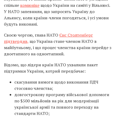
спільне
комюніке
щодо України на саміті у Вільнюсі.
У НАТО запевнили, що запросять Україну до
Альянсу, коли країни-члени погодяться, і усі умови
будуть виконані.
Своєю чергою, глава НАТО
Єнс Столтенберг
підтвердив,
що Україна стане членом НАТО в
майбутньому, і що процес членства країни перейде з
двоетапного на одноетапний.
Відомо, що лідери країн НАТО ухвалили пакет
підтримки України, котрий передбачає:
скасування вимоги щодо виконання ПДЧ
стосовно членства;
довгострокову програму військової допомоги
по $500 мільйонів на рік для модернізації
української армії та повного переходу на
стандарти НАТО;