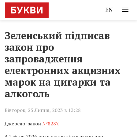
EN
Зеленський підписав
закон про
запровадження
електронних акцизних
марок на цигарки та
алкоголь
Вівторок, 25 Липня, 2023 в 13:28
Джерело: закон
№8287.
З 1 січня 2026 року почне діяти закон про