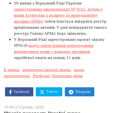
20 липня у Верховній Раді України
зареєстровано законопроєкт № 9515, згідно з
яким Агентство з розшуку та менеджменту
активів (АРМА)
зобов’язується відкрити реєстр
арештованих активів. У разі невідкриття такого
реєстру Голову АРМА буде звільнено.
У Верховній Раді зареєстровано проєкт закону
№9510
щодо зобов’язання роботодавців
виплачувати пеню у випадку затримки
заробітної плати на понад 15 днів.
Е-марки
,
електронні акцизні марки
,
закон
,
законопроєкт
,
Російсько-Українська війна
Facebook
Twitter
Telegram
19:03 6 Серпня, 2026
Швеція передасть Україні судно