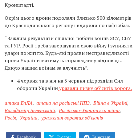
Кронштадті.
Окрім цього дрони подолали близько 500 кілометрів
до Краснодарського регіону і вдарили по нафтобазі.
“Важливі результати спільної роботи воїнів ЗСУ, СБУ
та ГУР. Росії треба завершувати свою війну і зупиняти
удари по життю. Будь-які прояви несправедливості
проти України матимуть справедливу відповідь.
Дякую нашим воїнам за влучність”.
4 червня та в ніч на 5 червня підрозділи Сил
оборони України
уразили низку об’єктів ворога.
атака БпЛА
,
атака на російські НПЗ
,
Війна в Україні
,
Володимир Зеленський
,
Російсько-Українська війна
,
Росія
,
Україна
,
ураження ворожих об'єктів
Facebook
Twitter
Telegram