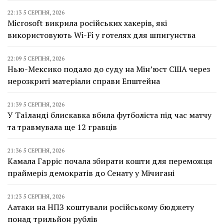
22:13 5 СЕРПНЯ, 2026
Microsoft викрила російських хакерів, які
використовують Wi-Fi у готелях для шпигунства
22:09 5 СЕРПНЯ, 2026
Нью-Мексико подало до суду на Мін’юст США через
нерозкриті матеріали справи Епштейна
21:39 5 СЕРПНЯ, 2026
У Таїланді блискавка вбила футболіста під час матчу
та травмувала ще 12 гравців
21:36 5 СЕРПНЯ, 2026
Камала Гарріс почала збирати кошти для переможця
праймеріз демократів до Сенату у Мічигані
21:23 5 СЕРПНЯ, 2026
Аатаки на НПЗ коштували російському бюджету
понад трильйон рублів