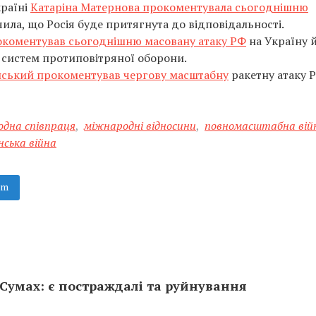
країні
Катаріна Матернова прокоментувала сьогоднішню
чила, що Росія буде притягнута до відповідальності.
рокоментував сьогоднішню масовану атаку РФ
на Україну 
е систем протиповітряної оборони.
нський прокоментував чергову масштабну
ракетну атаку 
дна співпраця
,
міжнародні відносини
,
повномасштабна вій
нська війна
am
Сумах: є постраждалі та руйнування