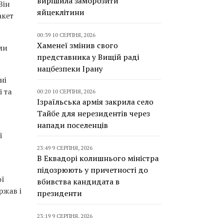
вирішила заморозити
Він
яйцеклітини
акет
00:39 10 СЕРПНЯ, 2026
Хаменеї змінив свого
ми
представника у Вищій раді
нацбезпеки Ірану
ні
 та
00:20 10 СЕРПНЯ, 2026
Ізраїльська армія закрила село
Тайбе для нерезидентів через
напади поселенців
ї
23:49 9 СЕРПНЯ, 2026
В Еквадорі колишнього міністра
підозрюють у причетності до
ої
вбивства кандидата в
ржав і
президенти
23:19 9 СЕРПНЯ, 2026