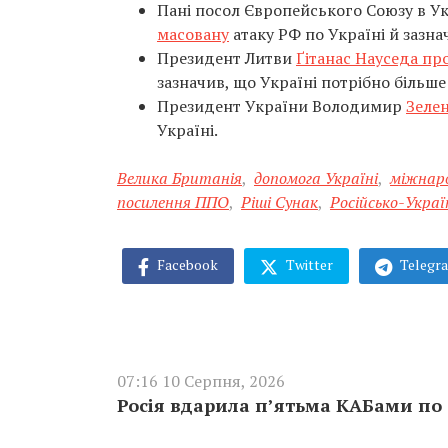
Пані посол Європейського Союзу в У
масовану
атаку РФ по Україні й зазна
Президент Литви
Ґітанас Науседа п
зазначив, що Україні потрібно більш
Президент України Володимир
Зеле
Україні.
Велика Британія
,
допомога Україні
,
міжнаро
посилення ППО
,
Ріші Сунак
,
Російсько-Украї
Facebook
Twitter
Telegr
07:16 10 Серпня, 2026
Росія вдарила п’ятьма КАБами по 