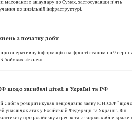
али масованого авіаудару по Сумах, застосувавши п’ять
лучання по цивільній інфраструктурі.
кнень з початку доби
про оперативну інформацію на фронті станом на 9 серпня
13 бойових зіткнень.
Ф щодо загибелі дітей в Україні та РФ
рій Сибіга розкритикував нещодавню заяву ЮНІСЕФ “щод
 унаслідок атак у Російській Федерації та Україні”. Він
контексту про російську агресію та створює хибне враже