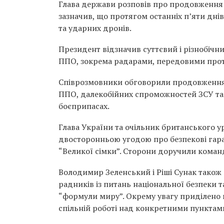
Глава держави розповів про продовження р
зазначив, що протягом останніх п’яти дні
та ударних дронів.
Президент відзначив суттєвий і різнобічн
ППО, зокрема радарами, передовими про
Співрозмовники обговорили продовження 
ППО, далекобійних спроможностей ЗСУ та 
боєприпасах.
Глава України та очільник британського 
двосторонньою угодою про безпекові гаран
“Великої сімки”. Сторони доручили коман
Володимир Зеленський і Ріші Сунак також 
радників із питань національної безпеки т
“формули миру”. Окрему увагу приділено пі
спільній роботі над конкретними пунктам