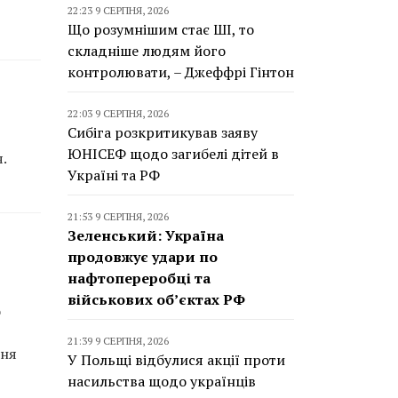
22:23 9 СЕРПНЯ, 2026
Що розумнішим стає ШІ, то
складніше людям його
контролювати, – Джеффрі Гінтон
22:03 9 СЕРПНЯ, 2026
Сибіга розкритикував заяву
ЮНІСЕФ щодо загибелі дітей в
.
Україні та РФ
21:53 9 СЕРПНЯ, 2026
Зеленський: Україна
продовжує удари по
нафтопереробці та
військових об’єктах РФ
о
21:39 9 СЕРПНЯ, 2026
ння
У Польщі відбулися акції проти
насильства щодо українців