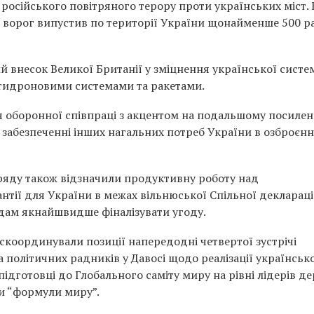
осійського повітряного терору проти українських міст. 
в ворог випустив по території України щонайменше 500 р
ий внесок Великої Британії у зміцнення української систе
тидроновими системами та ракетами.
оборонної співпраці з акцентом на подальшому посилен
забезпеченні інших нагальних потреб України в озброєнні
уряду також відзначили продуктивну роботу над
тії для України в межах вільнюської Спільної деклараці
дам якнайшвидше фіналізувати угоду.
скоординували позиції напередодні четвертої зустрічі
а політичних радників у Давосі щодо реалізації українськ
дготовці до Глобального саміту миру на рівні лідерів де
и “формули миру”.