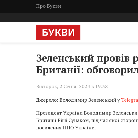
Про Букви
Зеленський провів 
Британії: обговори
Вівторок, 2 Січня, 2024 в 19:38
Джерело: Володимир Зеленський у
Telegr
Президент України Володимир Зеленський
Британії Ріші Сунаком, під час якої стор
посилення ППО України.