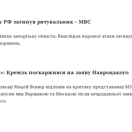
у РФ загинув рятувальник – МВС
іляли запорізьку область. Внаслідок ворожої атаки загину
поранень.
»: Кремль поскаржився на заяву Навроцького
ольщі Мацей Вевюр відповів на критику представниці М
ідносин між Варшавою та Москвою після нещодавньої зая
го.