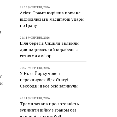
21:23 9 СЕРПНЯ, 2026
Axios: Трамп вирішив поки не
відновлювати масштабні удари
по Ірану
в
21:11 9 СЕРПНЯ, 2026
Біля берегів Сицилії виявили
давньоримський корабель із
сотнями амфор
20:38 9 СЕРПНЯ, 2026
У Нью-Йорку човен
ЗС
перекинувся біля Статуї
ви
Свободи: двоє осіб загинули
20:21 9 СЕРПНЯ, 2026
Трамп заявив про готовність
зупинити війну з Іраном без
ядерної угоди – WSJ