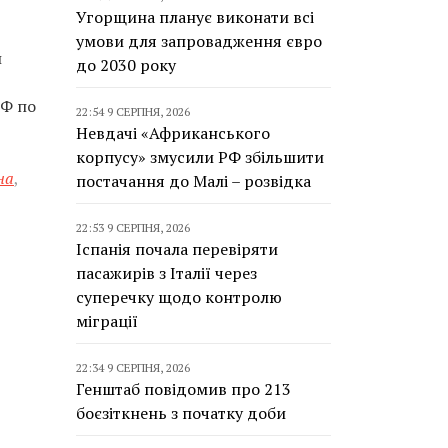
Угорщина планує виконати всі
умови для запровадження євро
й
до 2030 року
РФ по
22:54 9 СЕРПНЯ, 2026
Невдачі «Африканського
корпусу» змусили РФ збільшити
на
,
постачання до Малі – розвідка
22:53 9 СЕРПНЯ, 2026
Іспанія почала перевіряти
пасажирів з Італії через
суперечку щодо контролю
міграції
22:34 9 СЕРПНЯ, 2026
Генштаб повідомив про 213
боєзіткнень з початку доби