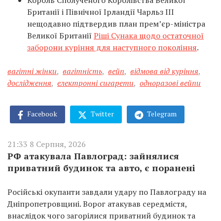
Король Сполученого Королівства Великої
Британії і Північної Ірландії Чарльз III
нещодавно підтвердив план прем’єр-міністра
Великої Британії
Ріші Сунака щодо остаточної
заборони куріння для наступного покоління
.
вагітні жінки
,
вагітність
,
вейп
,
відмова від куріння
,
дослідження
,
електронні сигарети
,
одноразові вейпи
Facebook
Twitter
Telegram
21:33 8 Серпня, 2026
РФ атакувала Павлоград: зайнялися
приватний будинок та авто, є поранені
Російські окупанти завдали удару по Павлограду на
Дніпропетровщині. Ворог атакував середмістя,
внаслідок чого загорілися приватний будинок та