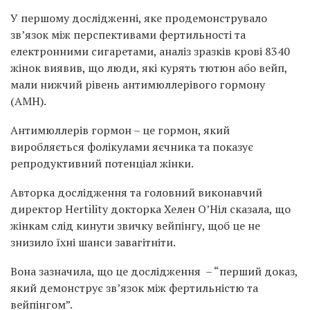
У першому дослідженні, яке продемонструвало
зв’язок між перспективами фертильності та
електронними сигаретами, аналіз зразків крові 8340
жінок виявив, що люди, які курять тютюн або вейп,
мали нижчий рівень антимюллерівого гормону
(AMH).
Антимюллерів гормон – це гормон, який
виробляється фолікулами яєчника та показує
репродуктивний потенціал жінки.
Авторка дослідження та головний виконавчий
директор Hertility докторка Хелен О’Ніл сказала, що
жінкам слід кинути звичку вейпінгу, щоб це не
знизило їхні шанси завагітніти.
Вона зазначила, що це дослідження – “перший доказ,
який демонструє зв’язок між фертильністю та
вейпінгом”.