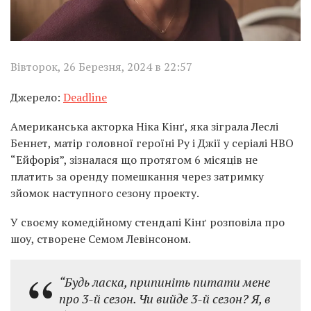
Вівторок, 26 Березня, 2024 в 22:57
Джерело:
Deadline
Американська акторка Ніка Кінґ, яка зіграла Леслі
Беннет, матір головної героїні Ру і Джії у серіалі HBO
“Ейфорія”, зізналася що протягом 6 місяців не
платить за оренду помешкання через затримку
зйомок наступного сезону проекту.
У своєму комедійному стендапі Кінґ розповіла про
шоу, створене Семом Левінсоном.
“Будь ласка, припиніть питати мене
про 3-й сезон. Чи вийде 3-й сезон? Я, в