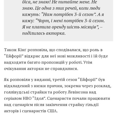
біса, не знаю! Не питайте мене. Не
знаю. Це одна з тих речей, коли люди
кажуть: “Нам потрібен 3-й сезон”. А я
кажу: “Чорт, і мені потрібен 3-й сезон.
Я не платила оренду шість місяців”, –
поділилась акторка.
Також Кінґ розповіла, що сподівалася, що роль в
“Ейфорії” відкриє для неї нові можливості і їй буде
надходити багато пропозицій у роботі. Утім
очікування акторки не справдилися.
Як розповіли у виданні, третій сезон “Ейфорії” був
відкладений з низки причин, зокрема через розклад,
голлівудські страйки та роботу Левінсона над
серіалом HBO “Ідол”. Сценаристи почали працювати
над сценарієм після закінчення страйку гільдії
акторів і сценаристів США.