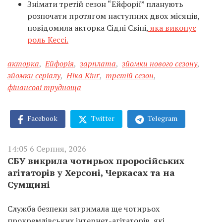
Знімати третій сезон “Ейфорії” планують
розпочати протягом наступних двох місяців,
повідомила акторка Сідні Свіні,
яка виконує
роль Кессі.
акторка
,
Ейфорія
,
зарплата
,
зйомки нового сезону
,
зйомки серіалу
,
Ніка Кінґ
,
третій сезон
,
фінансові трудноща
Facebook
Twitter
Telegram
14:05 6 Серпня, 2026
СБУ викрила чотирьох проросійських
агітаторів у Херсоні, Черкасах та на
Сумщині
Служба безпеки затримала ще чотирьох
прокремлівських інтернет-агітаторів, які