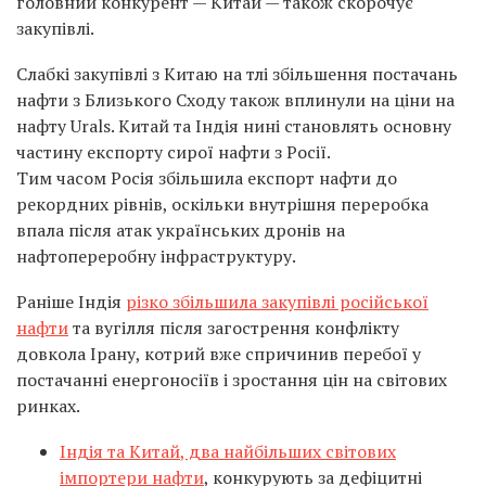
головний конкурент —
Китай
— також скорочує
закупівлі.
Слабкі закупівлі з
Китаю
на тлі збільшення постачань
нафти з Близького Сходу також вплинули на ціни на
нафту Urals. Китай та Індія нині становлять основну
частину експорту сирої нафти з Росії.
Тим часом Росія збільшила експорт нафти до
рекордних
рівнів, оскільки внутрішня переробка
впала після атак українських дронів на
нафтопереробну інфраструктуру.
Раніше Індія
різко збільшила закупівлі російської
нафти
та вугілля після загострення конфлікту
довкола Ірану, котрий вже спричинив перебої у
постачанні енергоносіїв і зростання цін на світових
ринках.
Індія та Китай
, два найбільших світових
імпортери нафти
, конкурують за дефіцитні