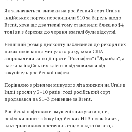
Як зазначається, знижки на російський сорт Urals в
індійських портах перевищили $10 за барель щодо
Brent, хоча ще два тижні тому становили близько $4,
тоді як з березня до червня взагалі були відсутні.
Нинішній розмір дисконту наблизився до рекордних
показників кінця минулого року, коли
США
запровадили санкції проти “Роснафти” і “
Лукойла”
, а
частина індійських клієнтів відмовилася від
закупівель російської нафти.
Порівняно з рівнями минулого літа знижки на Urals в
Індії зросли у 3–10 разів: тоді російський сорт
продавався на $1–3 дешевше за Brent.
Російські нафтовики змушені знижувати ціни,
оскільки попит з боку індійських НПЗ послабився,
альтернативних постачань стало надто багато, а