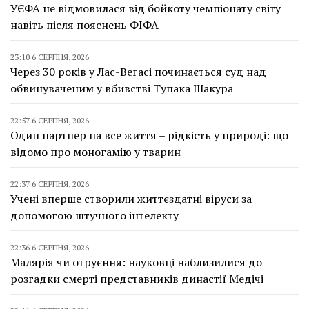
УЄФА не відмовилася від бойкоту чемпіонату світу
навіть після пояснень ФІФА
23:10 6 СЕРПНЯ, 2026
Через 30 років у Лас-Вегасі починається суд над
обвинуваченим у вбивстві Тупака Шакура
22:57 6 СЕРПНЯ, 2026
Один партнер на все життя – рідкість у природі: що
відомо про моногамію у тварин
22:37 6 СЕРПНЯ, 2026
Учені вперше створили життєздатні віруси за
допомогою штучного інтелекту
22:36 6 СЕРПНЯ, 2026
Малярія чи отруєння: науковці наблизилися до
розгадки смерті представників династії Медічі