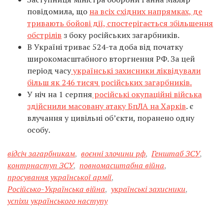
повідомила, що
на всіх східних напрямках, де
тривають бойові дії, спостерігається збільшення
обстрілів
з боку російських загарбників.
В Україні триває 524-та доба від початку
широкомасштабного вторгнення РФ. За цей
період часу
українські захисники ліквідували
більш як 246 тисяч російських загарбників.
У ніч на 1 серпня
російські окупаційні війська
здійснили масовану атаку БпЛА на Харків
. є
влучання у цивільні об’єкти, поранено одну
особу.
відсіч загарбникам
,
воєнні злочини рф
,
Генштаб ЗСУ
,
контрнаступ ЗСУ
,
повномасштабна війна
,
просування української армії
,
Російсько-Українська війна
,
українські захисники
,
успіхи українського наступу