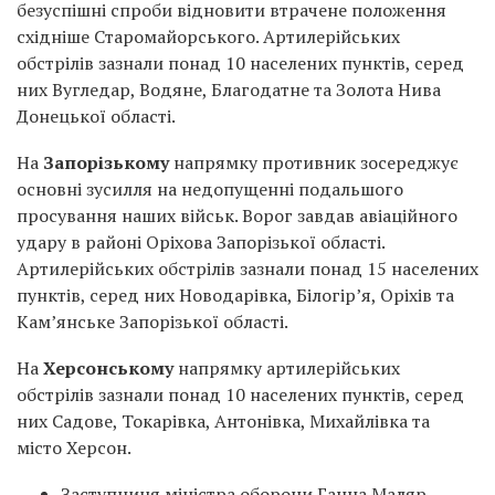
безуспішні спроби відновити втрачене положення
східніше Старомайорського. Артилерійських
обстрілів зазнали понад 10 населених пунктів, серед
них Вугледар, Водяне, Благодатне та Золота Нива
Донецької області.
На
Запорізькому
напрямку противник зосереджує
основні зусилля на недопущенні подальшого
просування наших військ. Ворог завдав авіаційного
удару в районі Оріхова Запорізької області.
Артилерійських обстрілів зазнали понад 15 населених
пунктів, серед них Новодарівка, Білогір’я, Оріхів та
Кам’янське Запорізької області.
На
Херсонському
напрямку артилерійських
обстрілів зазнали понад 10 населених пунктів, серед
них Садове, Токарівка, Антонівка, Михайлівка та
місто Херсон.
Заступниця міністра оборони Ганна Маляр