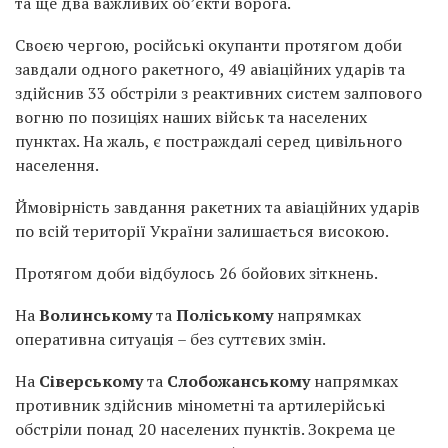
та ще два важливих об’єкти ворога.
Своєю чергою, російські окупанти протягом доби
завдали одного ракетного, 49 авіаційних ударів та
здійснив 33 обстріли з реактивних систем залпового
вогню по позиціях наших військ та населених
пунктах. На жаль, є постраждалі серед цивільного
населення.
Ймовірність завдання ракетних та авіаційних ударів
по всій території України залишається високою.
Протягом доби відбулось 26 бойових зіткнень.
На
Волинському
та
Поліському
напрямках
оперативна ситуація – без суттєвих змін.
На
Сіверському
та
Слобожанському
напрямках
противник здійснив мінометні та артилерійські
обстріли понад 20 населених пунктів. Зокрема це