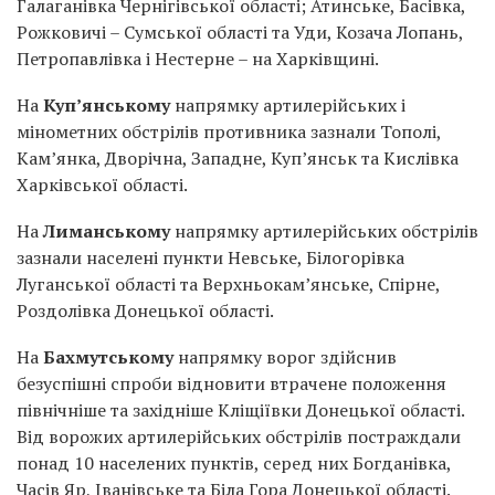
Галаганівка Чернігівської області; Атинське, Басівка,
Рожковичі – Сумської області та Уди, Козача Лопань,
Петропавлівка і Нестерне – на Харківщині.
На
Куп’янському
напрямку артилерійських і
мінометних обстрілів противника зазнали Тополі,
Кам’янка, Дворічна, Западне, Куп’янськ та Кислівка
Харківської області.
На
Лиманському
напрямку артилерійських обстрілів
зазнали населені пункти Невське, Білогорівка
Луганської області та Верхньокам’янське, Спірне,
Роздолівка Донецької області.
На
Бахмутському
напрямку ворог здійснив
безуспішні спроби відновити втрачене положення
північніше та західніше Кліщіївки Донецької області.
Від ворожих артилерійських обстрілів постраждали
понад 10 населених пунктів, серед них Богданівка,
Часів Яр, Іванівське та Біла Гора Донецької області.