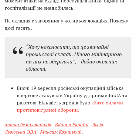
момент атаки на складі перебувала жінка, однак їй
госпіталізації не знадобилась.
На складах є загоряння у чотирьох локаціях. Пожежу
досі гасять.
“Хочу наголосити, що це звичайні
промислові склади. Нічого мілітарного
на них не зберігали”, – додав очільник
області.
Вночі 19 вересня російські окупаційні війська
вчергове атакували Україну ударними БпЛА та
ракетою. Більшість дронів було
збито силами
протиповітряної оборони.
атака безпілотників
,
Війна в Україні
,
Львів
,
Львівська ОВА
,
Максим Козицький
,