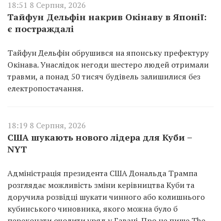
18:51 8 Серпня, 2026
Тайфун Дельфін накрив Окінаву в Японії:
є постраждалі
Тайфун Дельфін обрушився на японську префектуру
Окінава. Унаслідок негоди шестеро людей отримали
травми, а понад 50 тисяч будівель залишилися без
електропостачання.
18:19 8 Серпня, 2026
США шукають нового лідера для Куби –
NYT
Адміністрація президента США Дональда Трампа
розглядає можливість зміни керівництва Куби та
доручила розвідці шукати чинного або колишнього
кубинського чиновника, якого можна було б
переконати очолити уряд у Гавані. Про це пише The