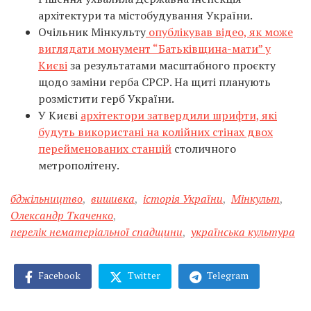
архітектури та містобудування України.
Очільник Мінкульту
опублікував відео, як може
виглядати монумент “Батьківщина-мати” у
Києві
за результатами масштабного проєкту
щодо заміни герба СРСР. На щиті планують
розмістити герб України.
У Києві
архітектори затвердили шрифти, які
будуть використані на колійних стінах двох
перейменованих станцій
столичного
метрополітену.
бджільництво
,
вишивка
,
історія України
,
Мінкульт
,
Олександр Ткаченко
,
перелік нематеріальної спадщини
,
українська культура
Facebook
Twitter
Telegram