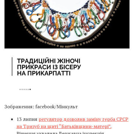
Зображення: facebook/Мінкульт
13 липня
регулятор дозволив заміну герба СРСР
на Тризуб на щиті “Батьківщини-матері”.
Рішення ухвалила Державна інспекція