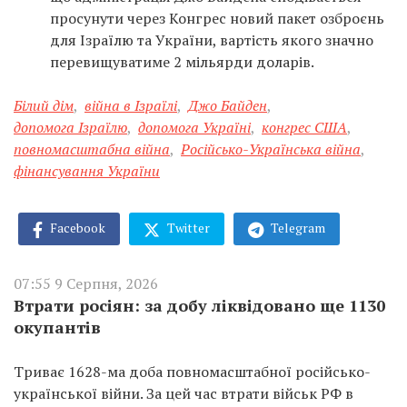
просунути через Конгрес новий пакет озброєнь
для Ізраїлю та України, вартість якого значно
перевищуватиме 2 мільярди доларів.
Білий дім
,
війна в Ізраїлі
,
Джо Байден
,
допомога Ізраїлю
,
допомога Україні
,
конгрес США
,
повномасштабна війна
,
Російсько-Українська війна
,
фінансування України
Facebook
Twitter
Telegram
07:55 9 Серпня, 2026
Втрати росіян: за добу ліквідовано ще 1130
окупантів
Триває 1628-ма доба повномасштабної російсько-
української війни. За цей час втрати військ РФ в