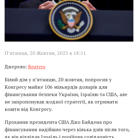
П’ятниця, 20 Жовтня, 2023 в 18:51
Джерело:
Reuters
Білий дім у п’ятницю, 20 жовтня, попросив у
Конгресу майже 106 мільярдів доларів для
фінансування безпеки України, Ізраїлю та США, але
не запропонував жодної стратегії, як отримати
кошти від Конгресу.
Прохання президента США Джо Байдена про
фінансування надійшло через кілька днів після того,
як він відвідав Ізраїль і пообіцяв солідарність.