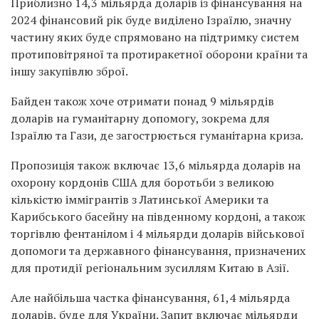
Приблизно 14,3 мільярда доларів із фінансування на
2024 фінансовий рік буде виділено Ізраїлю, значну
частину яких буде спрямовано на підтримку систем
протиповітряної та протиракетної оборони країни та
іншу закупівлю зброї.
Байден також хоче отримати понад 9 мільярдів
доларів на гуманітарну допомогу, зокрема для
Ізраїлю та Гази, де загострюється гуманітарна криза.
Пропозиція також включає 13,6 мільярда доларів на
охорону кордонів США для боротьби з великою
кількістю іммігрантів з Латинської Америки та
Карибського басейну на південному кордоні, а також
торгівлю фентанілом і 4 мільярди доларів військової
допомоги та державного фінансування, призначених
для протидії регіональним зусиллям Китаю в Азії.
Але найбільша частка фінансування, 61,4 мільярда
доларів, буде для України. Запит включає мільярди