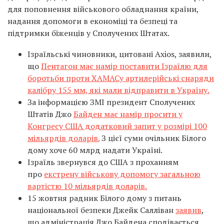
для поповнення військового обладнання країни,
надання допомоги в економіці та безпеці та
підтримки біженців у Сполучених Штатах.
Ізраїльські чиновники, цитовані Axios, заявили,
що
Пентагон має намір поставити Ізраїлю для
боротьби проти ХАМАСу артилерійські снаряди
калібру 155 мм, які мали відправити в Україну.
За інформацією ЗМІ президент Сполучених
Штатів Джо
Байден має намір просити у
Конгресу США додатковий запит у розмірі 100
мільярдів доларів.
З цієї суми очільник Білого
дому хоче 60 млрд надати Україні.
Ізраїль звернувся до США з проханням
про
екстрену військову допомогу загальною
вартістю 10 мільярдів доларів.
15 жовтня радник Білого дому з питань
національної безпеки Джейк Салліван
заявив
,
що адміністрація Джо Байдена сподівається