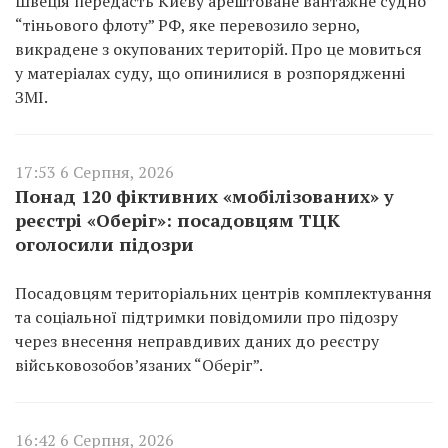
Швеція передасть Києву арештоване вантажне судно
“тіньового флоту” РФ, яке перевозило зерно,
викрадене з окупованих територій. Про це мовиться
у матеріалах суду, що опинилися в розпорядженні
ЗМІ.
17:53 6 Серпня, 2026
Понад 120 фіктивних «мобілізованих» у
реєстрі «Оберіг»: посадовцям ТЦК
оголосили підозри
Посадовцям територіальних центрів комплектування
та соціальної підтримки повідомили про підозру
через внесення неправдивих даних до реєстру
військовозобов’язаних “Оберіг”.
16:42 6 Серпня, 2026