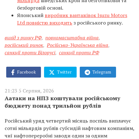
мільярда
шведських крон на безготівковій та
безборговій основі.
Японський
виробник вантажівок Isuzu Motors
Ltd повністю виходить
з російського ринку.
вихід з ринку РФ
,
повномасштабна війна
,
російський ринок
,
Російсько-Українська війна
,
санкції проти Білорусі
,
санкції проти РФ
Facebook
Twitter
Telegram
21:23 5 Серпня, 2026
Аатаки на НПЗ коштували російському
бюджету понад трильйон рублів
Російський уряд четвертий місяць поспіль виплачує
сотні мільярдів рублів субсидій нафтовим компаніям,
чиї нафтопереробні заводи один за одним