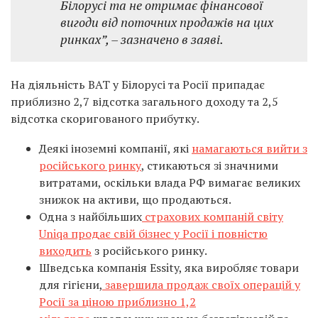
Білорусі та не отримає фінансової
вигоди від поточних продажів на цих
ринках”, – зазначено в заяві.
На діяльність BAT у Білорусі та Росії припадає
приблизно 2,7 відсотка загального доходу та 2,5
відсотка скоригованого прибутку.
Деякі іноземні компанії, які
намагаються вийти з
російського ринку
, стикаються зі значними
витратами, оскільки влада РФ вимагає великих
знижок на активи, що продаються.
Одна з найбільших
страхових компаній світу
Uniqa продає свій бізнес у Росії і повністю
виходить
з російського ринку.
Шведська компанія Essity, яка виробляє товари
для гігієни,
завершила продаж своїх операцій у
Росії за ціною приблизно 1,2