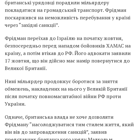
британські урядовці порадили мільярдеру
покладатися на громадський транспорт. Фрідман
поскаржився на неможливість перебування у країні
через “західні санкції”.
Фрідман переїхав до Ізраїлю на початку жовтня,
безпосередньо перед нападом бойовиків ХАМАС на
країну, а потім втікав до РФ. Його адвокати заявили
17 жовтня, що він дійсно має намір повернутися до
Великої Британії.
Нині мільярдер продовжує боротися за зняття
обмежень, накладених на нього у Великій Британії
після початку повномасштабної війни РФ проти
України.
Одначе, британська влада не хоче дозволяти
Фрідману “насолоджуватися тим стилем життя, який
він вів до запровадження санкцій”, заявив
представник британського уряду Малкольм