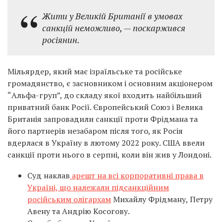
Жити у Великій Британії в умовах
санкцій неможливо, — поскаржився
росіянин.
Мільярдер, який має ізраїльське та російське
громадянство, є засновником і основним акціонером
“Альфа-груп”, до складу якої входить найбільший
приватний банк Росії. Європейський Союз і Велика
Британія запровадили санкції проти Фрідмана та
його партнерів незабаром після того, як Росія
вдерлася в Україну в лютому 2022 року. США ввели
санкції проти нього в серпні, коли він жив у Лондоні.
Суд наклав
арешт на всі корпоративні права в
Україні, що належали підсанкційним
російським олігархам
Михайлу Фрідману, Петру
Авену та Андрію Косогову.