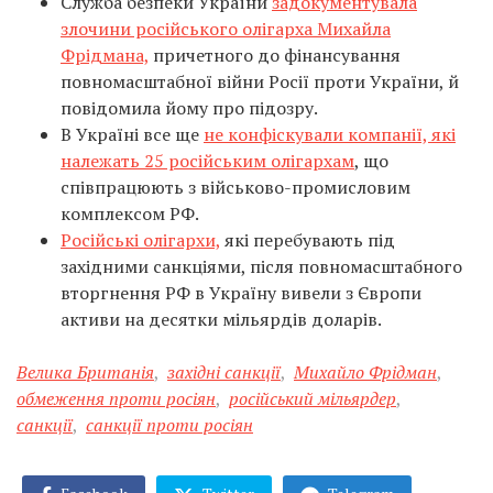
Служба безпеки України
задокументувала
злочини російського олігарха Михайла
Фрідмана,
причетного до фінансування
повномасштабної війни Росії проти України, й
повідомила йому про підозру.
В Україні все ще
не конфіскували компанії, які
належать 25 російським олігархам
, що
співпрацюють з військово-промисловим
комплексом РФ.
Російські олігархи,
які перебувають під
західними санкціями, після повномасштабного
вторгнення РФ в Україну вивели з Європи
активи на десятки мільярдів доларів.
Велика Британія
,
західні санкції
,
Михайло Фрідман
,
обмеження проти росіян
,
російський мільярдер
,
санкції
,
санкції проти росіян