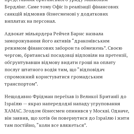
Бердлінг. Саме тому Офіс із реалізації фінансових
санкцій відмовив бізнесменові у додаткових
виплатах на персонал.
Адвокат мільярдера Рейчел Барнс назвала
заморожування його активів “драконівським
режимом фінансових заборон та обмежень”. Своєю
чергою, британські посадовці відповіли на претензії,
обґрунтувавши відмову видати гроші на оплату
послуг штатного водія тим, що “відповідач
спроможний користуватися громадським
транспортом”.
Нещодавно Фрідман переїхав із Великої Британії до
Ізраїлю — якраз напередодні нападу угруповання
ХАМАС. Згодом бізнесмен опинився у Москві. Одначе,
він заявив, що хотів би повернутися до Ізраїлю і жити
там постійно, “коли все вляжеться”.